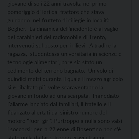
giovane di soli 22 anni travolta nel primo
pomeriggio di ieri dal trattore che stava
guidando nel frutteto di ciliegie in località
Begher. La dinamica dell’incidente è al vaglio
dei carabinieri del radiomobile di Trento,
intervenuti sul posto per i rilievi. A tradire la
ragazza, studentessa universitaria in scienze e
tecnologie alimentari, pare sia stato un
cedimento del terreno bagnato. Un volo di
quindici metri durante il quale il mezzo agricolo
si è ribaltato più volte scaraventando la
giovane in fondo ad una scarpata. Immediato
l’allarme lanciato dai familiari, il fratello e il
fidanzato allertati dal sinistro rumore del
motore “fuori giri”. Purtroppo a nulla sono valsi
i soccorsi: per la 22 enne di Bosentino non c’è
stato nulla da fare, troppo gravi i traumi