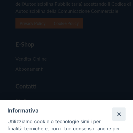
dell'Autodisciplina Pubblicitaria) accettando il Codice di
Autodisciplina della Comunicazione Commerciale
Privacy Policy
Cookie Policy
E-Shop
Vendita Online
Abbonamenti
Contatti
Chi Siamo
Informativa
Redazione
Scrivici
Utilizziamo cookie o tecnologie simili per
finalità tecniche e, con il tuo consenso, anche per