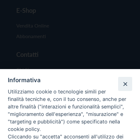
E-Shop
Vendita Online
Abbonamenti
Contatti
Chi Siamo
Informativa
Redazione
Scrivici
Utilizziamo cookie o tecnologie simili per
finalità tecniche e, con il tuo consenso, anche per
altre finalità ("interazioni e funzionalità semplici",
"miglioramento dell'esperienza", "misurazione" e
"targeting e pubblicità") come specificato nella
cookie policy.
Copyright © 2019 - Tutti i diritti riservati - Vit
Cliccando su "accetta" acconsenti all'utilizzo dei
Trentina Editrice