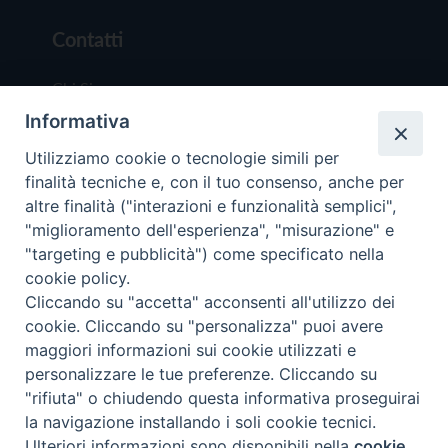
Contatti
Chi Siamo
Informativa
Redazione
Scrivici
Utilizziamo cookie o tecnologie simili per
finalità tecniche e, con il tuo consenso, anche per
altre finalità ("interazioni e funzionalità semplici",
"miglioramento dell'esperienza", "misurazione" e
"targeting e pubblicità") come specificato nella
cookie policy.
Copyright © 2019 - Tutti i diritti riservati - Vit
Cliccando su "accetta" acconsenti all'utilizzo dei
Trentina Editrice
cookie. Cliccando su "personalizza" puoi avere
maggiori informazioni sui cookie utilizzati e
Privacy Policy
personalizzare le tue preferenze. Cliccando su
Torna all'inizi
"rifiuta" o chiudendo questa informativa proseguirai
la navigazione installando i soli cookie tecnici.
Ulteriori informazioni sono disponibili nella
cookie