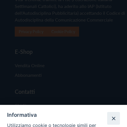
Settimanali Cattolici), ha aderito allo IAP (Istituto
dell'Autodisciplina Pubblicitaria) accettando il Codice di
Autodisciplina della Comunicazione Commerciale
Privacy Policy
Cookie Policy
E-Shop
Vendita Online
Abbonamenti
Contatti
Chi Siamo
Informativa
Redazione
Scrivici
Utilizziamo cookie o tecnologie simili per