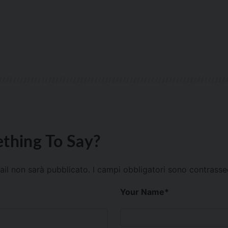
thing To Say?
mail non sarà pubblicato.
I campi obbligatori sono contrass
Your Name
*