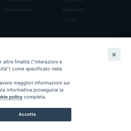
Abbonamenti
Redazione
Scrivici
altre finalità ("interazioni e
cità") come specificato nella
 avere maggiori informazioni sui
sta informativa proseguirai la
kie policy
completa.
Torna all'inizio
Accetta
Preferenze Cookie