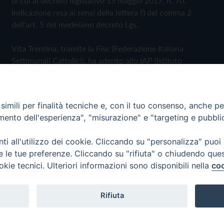
di cui al decreto legislativo 15 maggio 2017, n. 70.
Indicazione resa ai sensi della lettera f) del comma 2
dell'art. 5 del medesimo decreto Lgs.
Vita Trentina, tramite la Fisc (Federazione Italiana
Settimanali Cattolici), ha aderito allo IAP (Istituto
dell'Autodisciplina Pubblicitaria) accettando il Codice di
Autodisciplina della Comunicazione Commerciale
imili per finalità tecniche e, con il tuo consenso, anche per 
Privacy Policy
Cookie Policy
amento dell'esperienza", "misurazione" e "targeting e pubbli
i all'utilizzo dei cookie. Cliccando su "personalizza" puoi
 Trentina Editrice
re le tue preferenze. Cliccando su "rifiuta" o chiudendo que
okie tecnici. Ulteriori informazioni sono disponibili nella
coo
Rifiuta