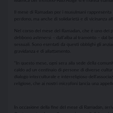
islamica del Trentino-Alto Adige si è riunita sta
Il mese di Ramadan per i musulmani rappresenta u
perdono, ma anche di solidarietà e di vicinanza all
Nel corso del mese del Ramadan, che è uno dei pila
debbono astenersi – dall’alba al tramonto – dal be
sessuali. Sono esentati da questi obblighi gli anzian
gravidanza e di allattamento.
“In questo mese, ogni sera alla sede della comuni
caldo ad un centinaio di persone di diverse cultu
dialogo interculturale e interreligioso dell’associa
religiose, che ai nostri microfoni lancia una appell
In occasione della fine del mese di Ramadan, arriv