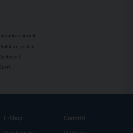
Iniziative speciali
Politica e società
Spettacoli
Sport
E-Shop
Contatti
Vendita Online
Chi Siamo