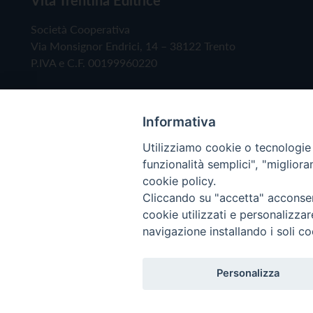
Società Cooperativa
Via Monsignor Endrici, 14 – 38122 Trento
P.IVA e C.F. 00199960220
Informativa
Utilizziamo cookie o tecnologie s
funzionalità semplici", "miglior
cookie policy.
Cliccando su "accetta" acconsent
Copyright © 2019 - Tutti i diritti riservati - Vita
cookie utilizzati e personalizza
navigazione installando i soli co
Privacy Policy
Personalizza