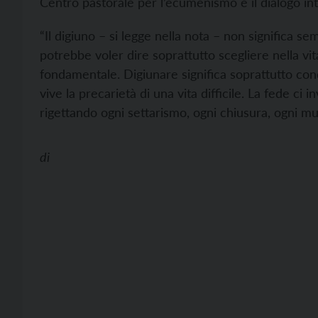
Centro pastorale per l’ecumenismo e il dialogo inte
“Il digiuno – si legge nella nota – non significa 
potrebbe voler dire soprattutto scegliere nella vi
fondamentale. Digiunare significa soprattutto con
vive la precarietà di una vita difficile. La fede ci i
rigettando ogni settarismo, ogni chiusura, ogni m
di