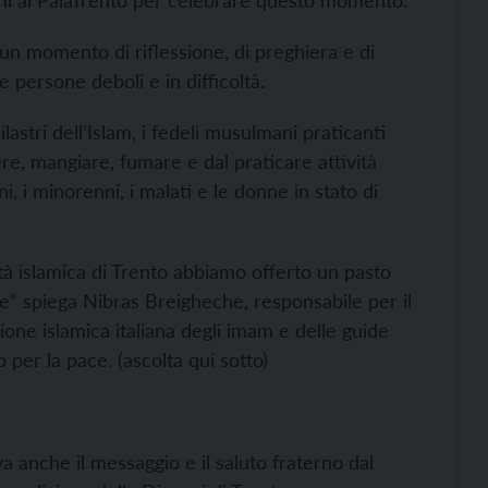
mani al PalaTrento per celebrare questo momento.
n momento di riflessione, di preghiera e di
e persone deboli e in difficoltà.
stri dell’Islam, i fedeli musulmani praticanti
re, mangiare, fumare e dal praticare attività
i, i minorenni, i malati e le donne in stato di
tà islamica di Trento abbiamo offerto un pasto
re” spiega Nibras Breigheche, responsabile per il
zione islamica italiana degli imam e delle guide
o per la pace. (ascolta qui sotto)
a anche il messaggio e il saluto fraterno dal