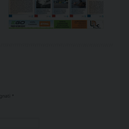
egnati
*