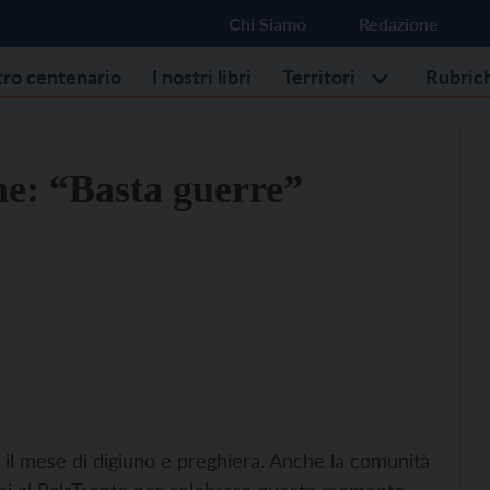
Chi Siamo
Redazione
stro centenario
I nostri libri
Territori
Rubric
e: “Basta guerre”
 il mese di digiuno e preghiera. Anche la comunità