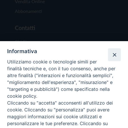
Vendita Online
Abbonamenti
Contatti
Chi Siamo
Informativa
Redazione
Scrivici
Utilizziamo cookie o tecnologie simili per
finalità tecniche e, con il tuo consenso, anche per
altre finalità ("interazioni e funzionalità semplici",
"miglioramento dell'esperienza", "misurazione" e
"targeting e pubblicità") come specificato nella
cookie policy.
Copyright © 2019 - Tutti i diritti riservati - Vit
Cliccando su "accetta" acconsenti all'utilizzo dei
Trentina Editrice
cookie. Cliccando su "personalizza" puoi avere
maggiori informazioni sui cookie utilizzati e
Privacy Policy
personalizzare le tue preferenze. Cliccando su
Torna all'inizi