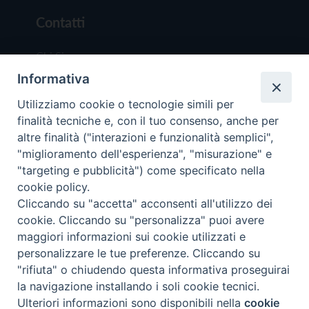
Contatti
Chi Siamo
Informativa
Redazione
Scrivici
Utilizziamo cookie o tecnologie simili per
finalità tecniche e, con il tuo consenso, anche per
altre finalità ("interazioni e funzionalità semplici",
"miglioramento dell'esperienza", "misurazione" e
"targeting e pubblicità") come specificato nella
cookie policy.
Copyright © 2019 - Tutti i diritti riservati - Vit
Cliccando su "accetta" acconsenti all'utilizzo dei
Trentina Editrice
cookie. Cliccando su "personalizza" puoi avere
maggiori informazioni sui cookie utilizzati e
Privacy Policy
personalizzare le tue preferenze. Cliccando su
Torna all'inizi
"rifiuta" o chiudendo questa informativa proseguirai
la navigazione installando i soli cookie tecnici.
Ulteriori informazioni sono disponibili nella
cookie
Preferenze Cookie