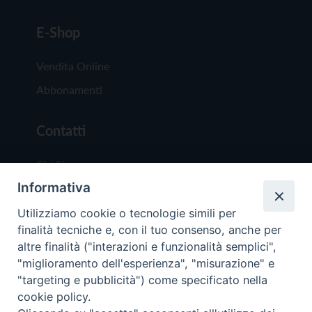
E-Shop
Vendita Online
Abbonamenti
Contatti
Chi Siamo
Informativa
Redazione
Scrivici
Utilizziamo cookie o tecnologie simili per
finalità tecniche e, con il tuo consenso, anche per
altre finalità ("interazioni e funzionalità semplici",
"miglioramento dell'esperienza", "misurazione" e
"targeting e pubblicità") come specificato nella
cookie policy.
Copyright © 2019 - Tutti i diritti riservati - Vit