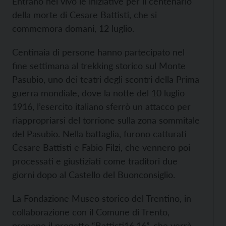
Entrano nel vivo le iniziative per il centenario
della morte di Cesare Battisti, che si
commemora domani, 12 luglio.
Centinaia di persone hanno partecipato nel
fine settimana al trekking storico sul Monte
Pasubio, uno dei teatri degli scontri della Prima
guerra mondiale, dove la notte del 10 luglio
1916, l’esercito italiano sferrò un attacco per
riappropriarsi del torrione sulla zona sommitale
del Pasubio. Nella battaglia, furono catturati
Cesare Battisti e Fabio Filzi, che vennero poi
processati e giustiziati come traditori due
giorni dopo al Castello del Buonconsiglio.
La Fondazione Museo storico del Trentino, in
collaborazione con il Comune di Trento,
propone il progetto “Battisti16.16”, che verrà