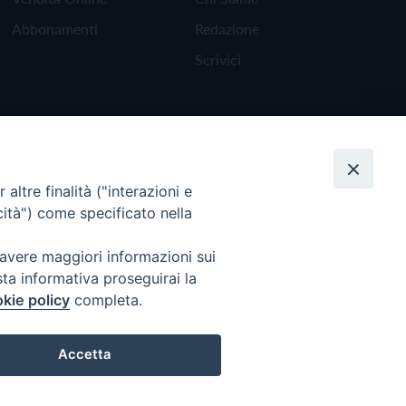
Abbonamenti
Redazione
Scrivici
altre finalità ("interazioni e
cità") come specificato nella
 avere maggiori informazioni sui
sta informativa proseguirai la
kie policy
completa.
Torna all'inizio
Accetta
Preferenze Cookie