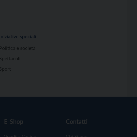
Iniziative speciali
Politica e società
Spettacoli
Sport
E-Shop
Contatti
Vendita Online
Chi Siamo