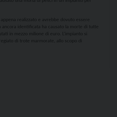
ausato una moria di pesci in un impianto per
.
to appena realizzato e avrebbe dovuto essere
ancora identificata ha causato la morte di tutte
utati in mezzo milione di euro. L’impianto si
regiato di trote marmorate, allo scopo di