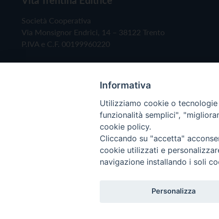
Società Cooperativa
Via Monsignor Endrici, 14 – 38122 Trento
P.IVA e C.F. 00199960220
Informativa
Utilizziamo cookie o tecnologie s
funzionalità semplici", "miglior
cookie policy.
Cliccando su "accetta" acconsent
Copyright © 2019 - Tutti i diritti riservati - Vita
cookie utilizzati e personalizza
navigazione installando i soli co
Privacy Policy
Personalizza