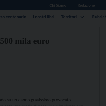
Chi Siamo
Redazione
stro centenario
I nostri libri
Territori
Rubric
 500 mila euro
ando su un danno gravissimo provocato