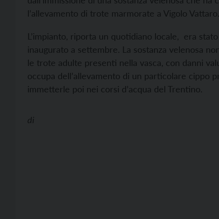
dall’immissione di una sostanza velenosa che ha c
l’allevamento di trote marmorate a Vigolo Vattaro
L’impianto, riporta un quotidiano locale, era sta
inaugurato a settembre. La sostanza velenosa non 
le trote adulte presenti nella vasca, con danni val
occupa dell’allevamento di un particolare cippo p
immetterle poi nei corsi d’acqua del Trentino.
di