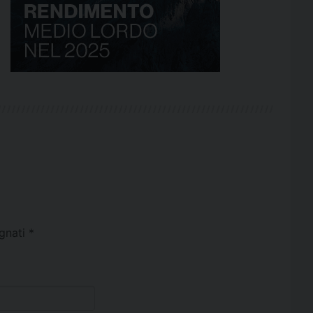
egnati
*