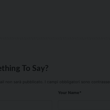
thing To Say?
mail non sarà pubblicato.
I campi obbligatori sono contrass
Your Name
*