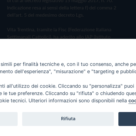
di cui al decreto legislativo 15 maggio 2017, n. 70.
Indicazione resa ai sensi della lettera f) del comma 2
dell'art. 5 del medesimo decreto Lgs.
Vita Trentina, tramite la Fisc (Federazione Italiana
Settimanali Cattolici), ha aderito allo IAP (Istituto
dell'Autodisciplina Pubblicitaria) accettando il Codice di
Autodisciplina della Comunicazione Commerciale
imili per finalità tecniche e, con il tuo consenso, anche per 
Privacy Policy
Cookie Policy
amento dell'esperienza", "misurazione" e "targeting e pubbli
i all'utilizzo dei cookie. Cliccando su "personalizza" puoi
 Trentina Editrice
re le tue preferenze. Cliccando su "rifiuta" o chiudendo que
okie tecnici. Ulteriori informazioni sono disponibili nella
coo
Rifiuta