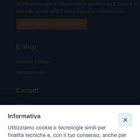
dell'Autodisciplina Pubblicitaria) accettando il Codice di
Autodisciplina della Comunicazione Commerciale
Privacy Policy
Cookie Policy
E-Shop
Vendita Online
Abbonamenti
Contatti
Chi Siamo
Informativa
Redazione
Scrivici
Utilizziamo cookie o tecnologie simili per
finalità tecniche e, con il tuo consenso, anche per