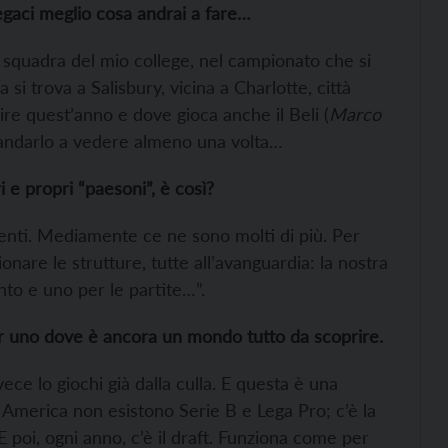
iegaci meglio cosa andrai a fare…
 squadra del mio college, nel campionato che si
 si trova a Salisbury, vicina a Charlotte, città
re quest’anno e dove gioca anche il Beli (
Marco
d andarlo a vedere almeno una volta…
 e propri “paesoni”, è così?
udenti. Mediamente ce ne sono molti di più. Per
onare le strutture, tutte all’avanguardia: la nostra
to e uno per le partite…”.
er uno dove è ancora un mondo tutto da scoprire.
nvece lo giochi già dalla culla. E questa è una
n America non esistono Serie B e Lega Pro; c’è la
E poi, ogni anno, c’è il draft. Funziona come per