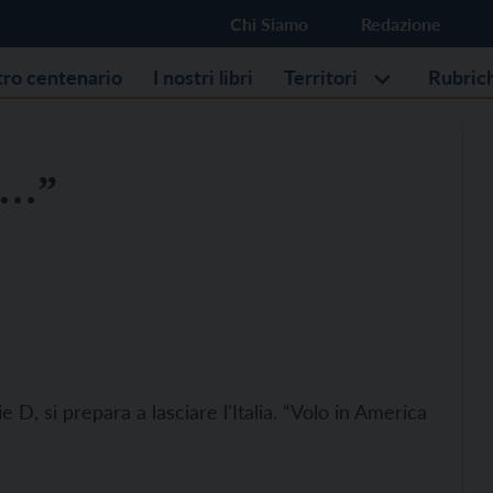
Chi Siamo
Redazione
stro centenario
I nostri libri
Territori
Rubric
ge…”
 D, si prepara a lasciare l'Italia. “Volo in America