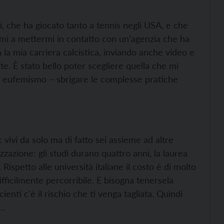
, che ha giocato tanto a tennis negli USA, e che
omi a mettermi in contatto con un’agenzia che ha
 la mia carriera calcistica, inviando anche video e
rte. È stato bello poter scegliere quella che mi
n eufemismo – sbrigare le complesse pratiche
e: vivi da solo ma di fatto sei assieme ad altre
zazione: gli studi durano quattro anni, la laurea
Rispetto alle università italiane il costo è di molto
ifficilmente percorribile. E bisogna tenersela
ienti c'è il rischio che ti venga tagliata. Quindi
i…