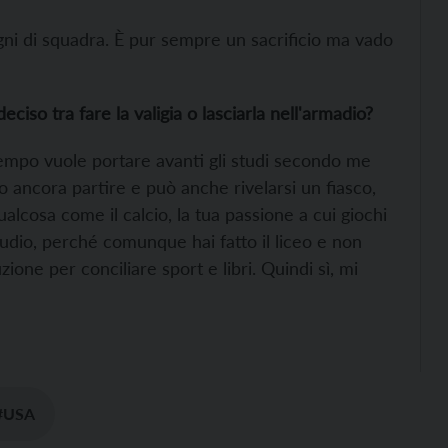
pagni di squadra. È pur sempre un sacrificio ma vado
eciso tra fare la valigia o lasciarla nell'armadio?
 tempo vuole portare avanti gli studi secondo me
 ancora partire e può anche rivelarsi un fiasco,
lcosa come il calcio, la tua passione a cui giochi
 studio, perché comunque hai fatto il liceo e non
ione per conciliare sport e libri. Quindi sì, mi
#USA