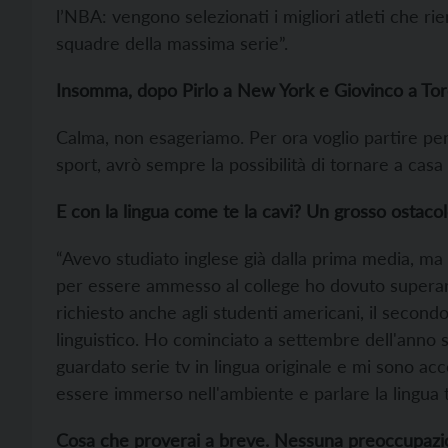
l’NBA: vengono selezionati i migliori atleti che rie
squadre della massima serie”.
Insomma, dopo Pirlo a New York e Giovinco a To
Calma, non esageriamo. Per ora voglio partire p
sport, avrò sempre la possibilità di tornare a casa
E con la lingua come te la cavi? Un grosso ostaco
“Avevo studiato inglese già dalla prima media, m
per essere ammesso al college ho dovuto superare
richiesto anche agli studenti americani, il secondo i
linguistico. Ho cominciato a settembre dell'anno sc
guardato serie tv in lingua originale e mi sono a
essere immerso nell'ambiente e parlare la lingua tu
Cosa che proverai a breve. Nessuna preoccupazi