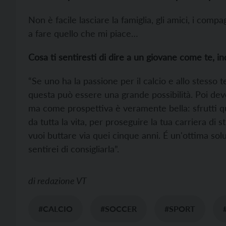
Non è facile lasciare la famiglia, gli amici, i com
a fare quello che mi piace…
Cosa ti sentiresti di dire a un giovane come te, ind
“Se uno ha la passione per il calcio e allo stesso
questa può essere una grande possibilità. Poi devo
ma come prospettiva è veramente bella: sfrutti qua
da tutta la vita, per proseguire la tua carriera di
vuoi buttare via quei cinque anni. É un'ottima soluz
sentirei di consigliarla”.
di
redazione VT
#CALCIO
#SOCCER
#SPORT