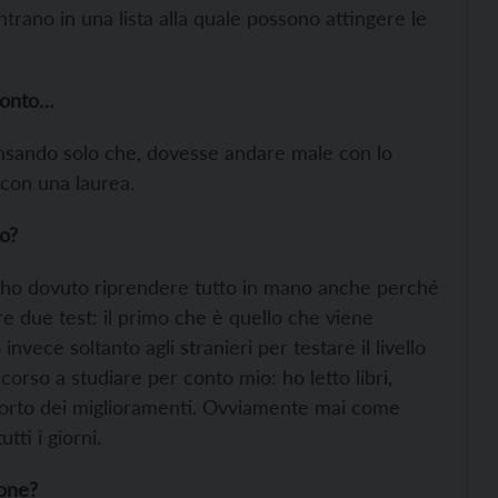
ntrano in una lista alla quale possono attingere le
ronto…
ensando solo che, dovesse andare male con lo
 con una laurea.
lo?
a ho dovuto riprendere tutto in mano anche perché
 due test: il primo che è quello che viene
nvece soltanto agli stranieri per testare il livello
orso a studiare per conto mio: ho letto libri,
ccorto dei miglioramenti. Ovviamente mai come
tti i giorni.
one?