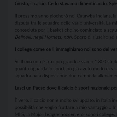
Giusto, il calcio. Ce lo stavamo dimenticando. Sp
Il prossimo anno giocherò nei Catawba Indians, la
disputa tra le squadre delle varie università. La mia
conosciuta per il basket che ho cominciato a segui
Belinelli, negli Hornets, ndr
). Spero di riuscire a
I college come ce li immaginiamo noi sono dei veri
Sì. Il mio non è tra i più grandi e siamo 1.800 st
quanto riguarda lo sport, ho già avuto modo di visi
squadra ha a disposizione due campi da allenamen
Lasci un Paese dove il calcio è sport nazionale p
È vero, il calcio non è molto sviluppato, in Italia i
possibilità che voglio fruttare a mio vantaggio… I
MLS, la Major League Soccer, e ci sono i college. 