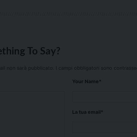
thing To Say?
mail non sarà pubblicato.
I campi obbligatori sono contrass
Your Name
*
La tua email
*