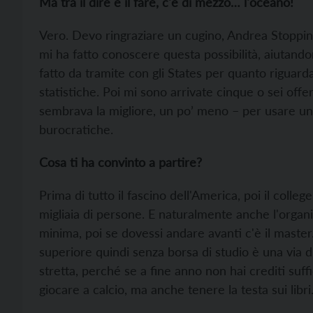
Ma tra il dire e il fare, c'è di mezzo… l'oceano!
Vero. Devo ringraziare un cugino, Andrea Stoppini
mi ha fatto conoscere questa possibilità, aiutand
fatto da tramite con gli States per quanto riguarda
statistiche. Poi mi sono arrivate cinque o sei offe
sembrava la migliore, un po’ meno – per usare u
burocratiche.
Cosa ti ha convinto a partire?
Prima di tutto il fascino dell'America, poi il colleg
migliaia di persone. E naturalmente anche l'organiz
minima, poi se dovessi andare avanti c'è il master. 
superiore quindi senza borsa di studio è una via d
stretta, perché se a fine anno non hai crediti suffic
giocare a calcio, ma anche tenere la testa sui libr