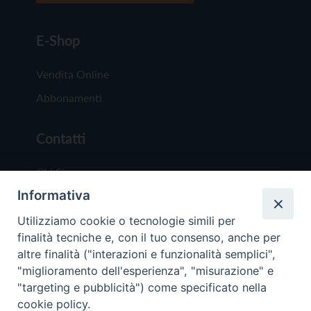
E-Shop
Vendita Online
Abbonamenti
Contatti
Chi Siamo
Informativa
Redazione
Scrivici
Utilizziamo cookie o tecnologie simili per
finalità tecniche e, con il tuo consenso, anche per
altre finalità ("interazioni e funzionalità semplici",
"miglioramento dell'esperienza", "misurazione" e
"targeting e pubblicità") come specificato nella
cookie policy.
Copyright © 2019 - Tutti i diritti riservati - Vit