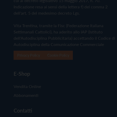
cui al decreto legislativo 15 maggio 2017, n. 70.
Indicazione resa ai sensi della lettera f) del comma 2
dell'art. 5 del medesimo decreto Lgs.
Vita Trentina, tramite la Fisc (Federazione Italiana
Settimanali Cattolici), ha aderito allo IAP (Istituto
dell'Autodisciplina Pubblicitaria) accettando il Codice di
Autodisciplina della Comunicazione Commerciale
Privacy Policy
Cookie Policy
E-Shop
Vendita Online
Abbonamenti
Contatti