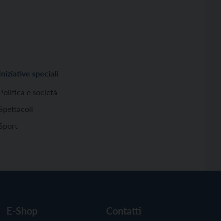
Iniziative speciali
Politica e società
Spettacoli
Sport
E-Shop
Contatti