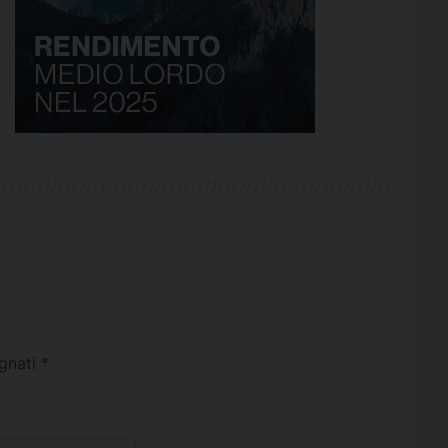
egnati
*