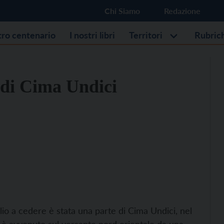
Chi Siamo
Redazione
stro centenario
I nostri libri
Territori
Rubric
 di Cima Undici
lio a cedere è stata una parte di Cima Undici, nel