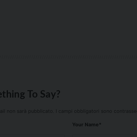
thing To Say?
mail non sarà pubblicato.
I campi obbligatori sono contrass
Your Name
*