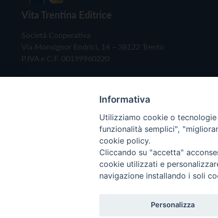
Vita Trentina Editrice
Società Cooperativa
Via Monsignor Endrici, 14 – 38122 Trento
P.IVA e C.F. 00199960220
Informativa
Utilizziamo cookie o tecnologie s
funzionalità semplici", "miglior
cookie policy.
Cliccando su "accetta" acconsent
Copyright © 2019 - Tutti i diritti riservati - Vita
cookie utilizzati e personalizza
navigazione installando i soli co
Privacy Policy
Personalizza