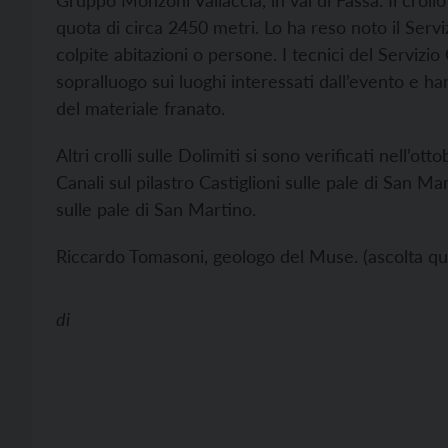
Gruppo Monzoni Vallaccia, in val di Fassa. Il crol
quota di circa 2450 metri. Lo ha reso noto il Serv
colpite abitazioni o persone. I tecnici del Servi
sopralluogo sui luoghi interessati dall’evento e ha
del materiale franato.
Altri crolli sulle Dolimiti si sono verificati nell’ot
Canali sul pilastro Castiglioni sulle pale di San
sulle pale di San Martino.
Riccardo Tomasoni, geologo del Muse. (ascolta qui
di