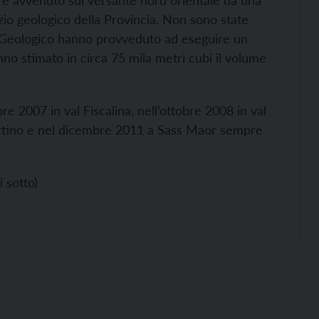
lo è avvenuto sul versante nord orientale da una
izio geologico della Provincia. Non sono state
zio Geologico hanno provveduto ad eseguire un
nno stimato in circa 75 mila metri cubi il volume
tobre 2007 in val Fiscalina, nell’ottobre 2008 in val
 Martino e nel dicembre 2011 a Sass Maor sempre
 sotto)