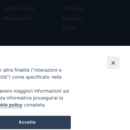
Vendita Online
Chi Siamo
Abbonamenti
Redazione
Scrivici
altre finalità ("interazioni e
cità") come specificato nella
 avere maggiori informazioni sui
sta informativa proseguirai la
kie policy
completa.
Torna all'inizio
Accetta