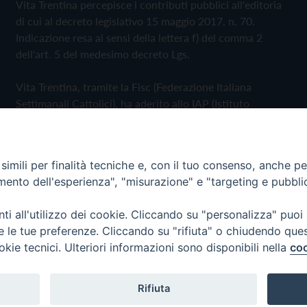
Vita Trentina percepisce i contributi pubblici all'editoria
di cui al decreto legislativo 15 maggio 2017, n. 70.
Indicazione resa ai sensi della lettera f) del comma 2
dell'art. 5 del medesimo decreto Lgs.
Vita Trentina, tramite la Fisc (Federazione Italiana
Settimanali Cattolici), ha aderito allo IAP (Istituto
dell'Autodisciplina Pubblicitaria) accettando il Codice di
Autodisciplina della Comunicazione Commerciale
imili per finalità tecniche e, con il tuo consenso, anche per 
Privacy Policy
Cookie Policy
amento dell'esperienza", "misurazione" e "targeting e pubbli
i all'utilizzo dei cookie. Cliccando su "personalizza" puoi
 Trentina Editrice
re le tue preferenze. Cliccando su "rifiuta" o chiudendo que
okie tecnici. Ulteriori informazioni sono disponibili nella
coo
Rifiuta