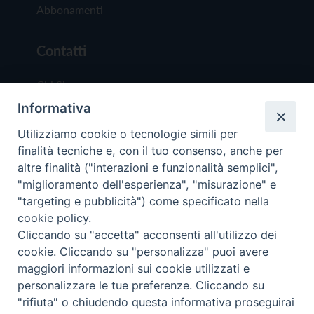
Abbonamenti
Contatti
Chi Siamo
Informativa
Redazione
Scrivici
Utilizziamo cookie o tecnologie simili per
finalità tecniche e, con il tuo consenso, anche per
altre finalità ("interazioni e funzionalità semplici",
"miglioramento dell'esperienza", "misurazione" e
"targeting e pubblicità") come specificato nella
cookie policy.
Copyright © 2019 - Tutti i diritti riservati - Vit
Cliccando su "accetta" acconsenti all'utilizzo dei
Trentina Editrice
cookie. Cliccando su "personalizza" puoi avere
maggiori informazioni sui cookie utilizzati e
Privacy Policy
personalizzare le tue preferenze. Cliccando su
Torna all'inizi
"rifiuta" o chiudendo questa informativa proseguirai