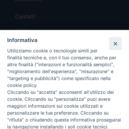
Contatti
Chi Siamo
Informativa
Redazione
Scrivici
Utilizziamo cookie o tecnologie simili per
finalità tecniche e, con il tuo consenso, anche per
altre finalità ("interazioni e funzionalità semplici",
"miglioramento dell'esperienza", "misurazione" e
"targeting e pubblicità") come specificato nella
cookie policy.
Copyright © 2019 - Tutti i diritti riservati - Vit
Cliccando su "accetta" acconsenti all'utilizzo dei
Trentina Editrice
cookie. Cliccando su "personalizza" puoi avere
maggiori informazioni sui cookie utilizzati e
Privacy Policy
personalizzare le tue preferenze. Cliccando su
Torna all'inizi
"rifiuta" o chiudendo questa informativa proseguirai
la navigazione installando i soli cookie tecnici.