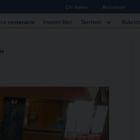
Chi Siamo
Redazione
stro centenario
I nostri libri
Territori
Rubric
”