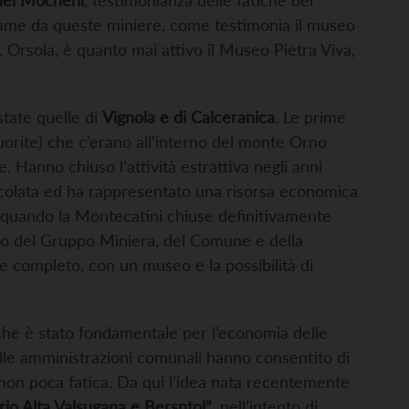
 dei Mocheni
, testimonianza delle fatiche dei
rame da queste miniere, come testimonia il museo
Orsola, è quanto mai attivo il Museo Pietra Viva,
state quelle di
Vignola e di Calceranica
. Le prime
fluorite) che c’erano all’interno del monte Orno
. Hanno chiuso l’attività estrattiva negli anni
icolata ed ha rappresentato una risorsa economica
 quando la Montecatini chiuse definitivamente
mpegno del Gruppo Miniera, del Comune e della
e completo, con un museo e la possibilità di
che è stato fondamentale per l’economia delle
 delle amministrazioni comunali hanno consentito di
n non poca fatica. Da qui l’idea nata recentemente
io Alta Valsugana e Bersntol”
, nell’intento di