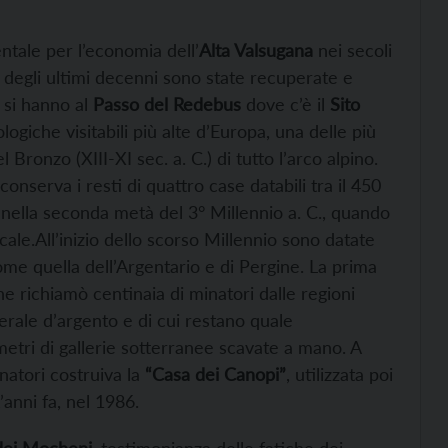
ntale per l’economia dell’
Alta Valsugana
nei secoli
o degli ultimi decenni sono state recuperate e
i si hanno al
Passo del Redebus
dove c’è il
Sito
logiche visitabili più alte d’Europa, una delle più
 Bronzo (XIII-XI sec. a. C.) di tutto l’arco alpino.
 conserva i resti di quattro case databili tra il 450
i, nella seconda metà del 3° Millennio a. C., quando
locale.All’inizio dello scorso Millennio sono datate
me quella dell’Argentario e di Pergine. La prima
che richiamò centinaia di minatori dalle regioni
erale d’argento e di cui restano quale
metri di gallerie sotterranee scavate a mano. A
natori costruiva la
“Casa dei Canopi”
, utilizzata poi
’anni fa, nel 1986.