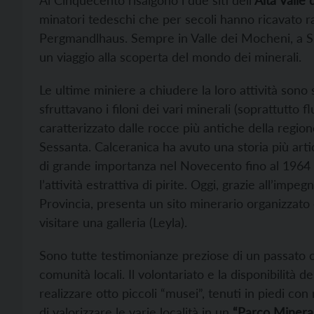
Al Cinquecento risalgono i due siti dell’
Alta Valle
minatori tedeschi che per secoli hanno ricavato 
Pergmandlhaus. Sempre in Valle dei Mocheni, a S. 
un viaggio alla scoperta del mondo dei minerali.
Le ultime miniere a chiudere la loro attività sono 
sfruttavano i filoni dei vari minerali (soprattutto 
caratterizzato dalle rocce più antiche della regione
Sessanta. Calceranica ha avuto una storia più art
di grande importanza nel Novecento fino al 1964
l’attività estrattiva di pirite. Oggi, grazie all’i
Provincia, presenta un sito minerario organizzato 
visitare una galleria (Leyla).
Sono tutte testimonianze preziose di un passato 
comunità locali. Il volontariato e la disponibilità
realizzare otto piccoli “musei”, tenuti in piedi co
di valorizzare le varie località in un
“Parco Minerar