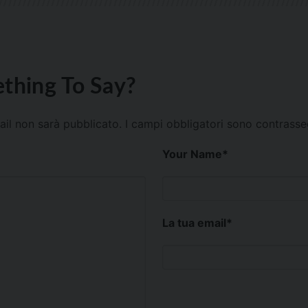
thing To Say?
mail non sarà pubblicato.
I campi obbligatori sono contrass
Your Name
*
La tua email
*