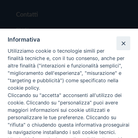
Contatti
Chi Siamo
Informativa
Redazione
Scrivici
Utilizziamo cookie o tecnologie simili per
finalità tecniche e, con il tuo consenso, anche per
altre finalità ("interazioni e funzionalità semplici",
"miglioramento dell'esperienza", "misurazione" e
"targeting e pubblicità") come specificato nella
cookie policy.
Copyright © 2019 - Tutti i diritti riservati - Vit
Cliccando su "accetta" acconsenti all'utilizzo dei
Trentina Editrice
cookie. Cliccando su "personalizza" puoi avere
maggiori informazioni sui cookie utilizzati e
Privacy Policy
personalizzare le tue preferenze. Cliccando su
Torna all'inizi
"rifiuta" o chiudendo questa informativa proseguirai
la navigazione installando i soli cookie tecnici.