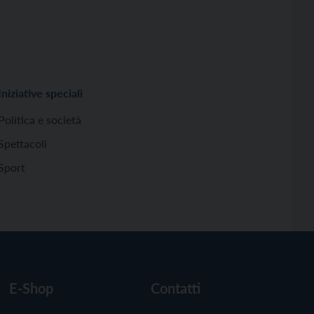
Iniziative speciali
Politica e società
Spettacoli
Sport
E-Shop
Contatti