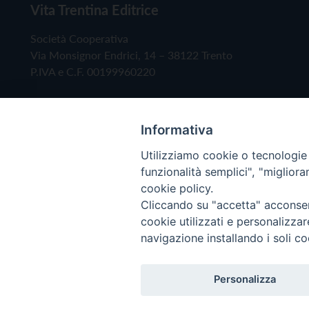
Vita Trentina Editrice
Società Cooperativa
Via Monsignor Endrici, 14 – 38122 Trento
P.IVA e C.F. 00199960220
Informativa
Utilizziamo cookie o tecnologie s
funzionalità semplici", "miglior
cookie policy.
Cliccando su "accetta" acconsent
Copyright © 2019 - Tutti i diritti riservati - Vita
cookie utilizzati e personalizza
navigazione installando i soli co
Privacy Policy
Personalizza