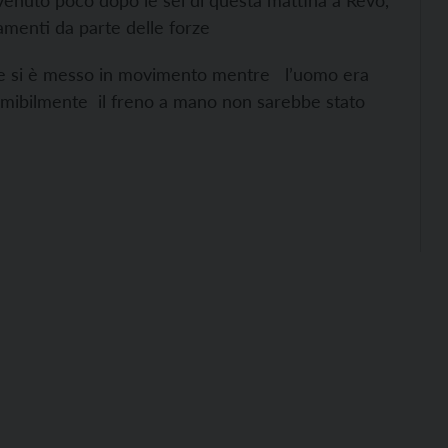
venuto poco dopo le sei di questa mattina a Revò,
amenti da parte delle forze
te si è messo in movimento mentre l’uomo era
sumibilmente il freno a mano non sarebbe stato