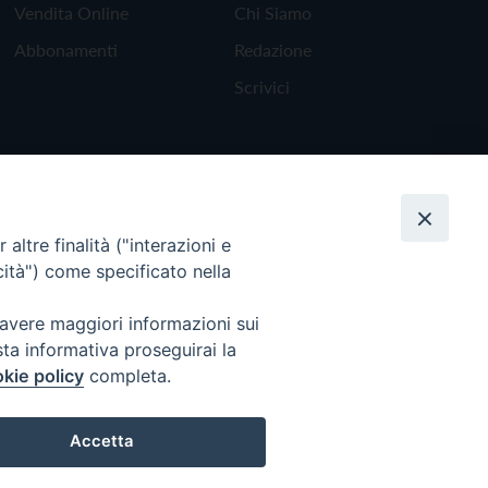
Vendita Online
Chi Siamo
Abbonamenti
Redazione
Scrivici
altre finalità ("interazioni e
cità") come specificato nella
 avere maggiori informazioni sui
sta informativa proseguirai la
kie policy
completa.
Torna all'inizio
Accetta