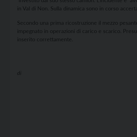
investito dal suo stesso camion. L’incidente è av
in Val di Non. Sulla dinamica sono in corso accert
Secondo una prima ricostruzione il mezzo pesan
impegnato in operazioni di carico e scarico. Pre
inserito correttamente.
di