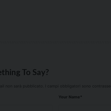
thing To Say?
mail non sarà pubblicato.
I campi obbligatori sono contrass
Your Name
*