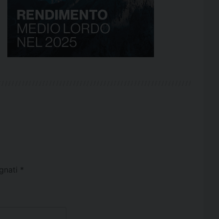
egnati
*