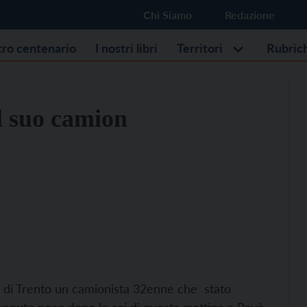
Chi Siamo
Redazione
stro centenario
I nostri libri
Territori
Rubric
al suo camion
ra di Trento un camionista 32enne che stato