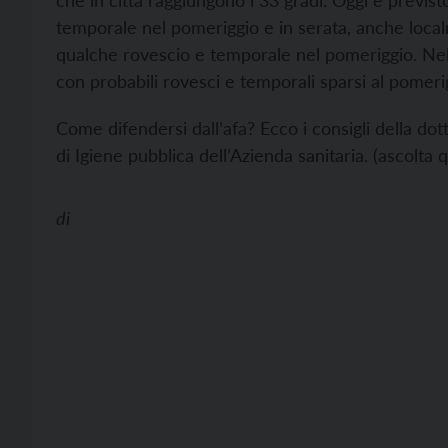
che in città raggiungono i 33 gradi. Oggi è previs
temporale nel pomeriggio e in serata, anche loca
qualche rovescio e temporale nel pomeriggio. Nel
con probabili rovesci e temporali sparsi al pomeri
Come difendersi dall’afa? Ecco i consigli della dot
di Igiene pubblica dell’Azienda sanitaria. (ascolta q
di