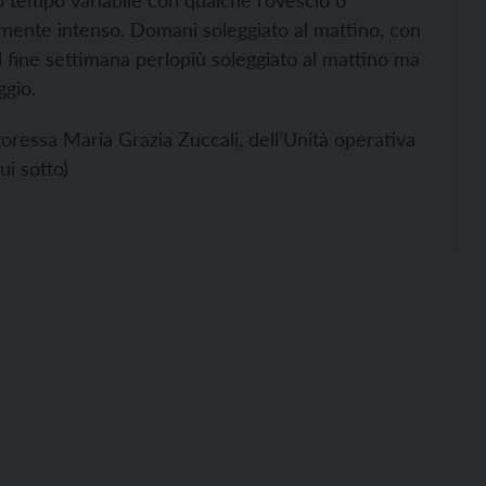
to tempo variabile con qualche rovescio o
lmente intenso. Domani soleggiato al mattino, con
 fine settimana perlopiù soleggiato al mattino ma
ggio.
toressa Maria Grazia Zuccali, dell’Unità operativa
ui sotto)