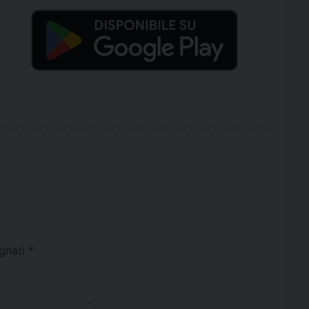
egnati
*