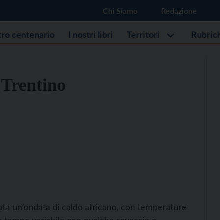
Chi Siamo
Redazione
stro centenario
I nostri libri
Territori
Rubric
 Trentino
vata un’ondata di caldo africano, con temperature