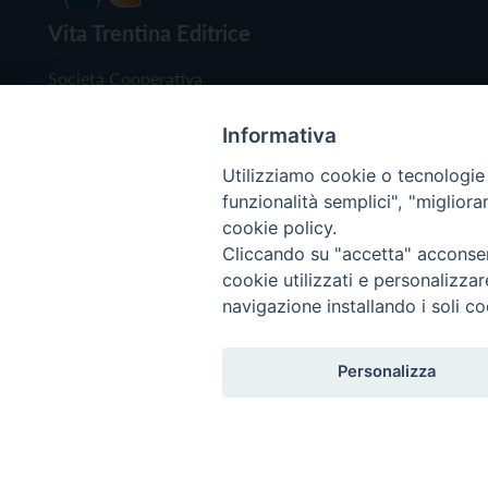
Vita Trentina Editrice
Società Cooperativa
Via Monsignor Endrici, 14 – 38122 Trento
P.IVA e C.F. 00199960220
Informativa
Utilizziamo cookie o tecnologie s
funzionalità semplici", "miglior
cookie policy.
Cliccando su "accetta" acconsent
cookie utilizzati e personalizza
navigazione installando i soli co
Copyright © 2019 - Tutti i diritti riservati - Vita
Personalizza
Privacy Policy