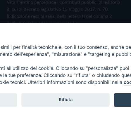
Vita Trentina percepisce i contributi pubblici all'editoria
di cui al decreto legislativo 15 maggio 2017, n. 70.
Indicazione resa ai sensi della lettera f) del comma 2
dell'art. 5 del medesimo decreto Lgs.
Vita Trentina, tramite la Fisc (Federazione Italiana
Settimanali Cattolici), ha aderito allo IAP (Istituto
imili per finalità tecniche e, con il tuo consenso, anche per 
dell'Autodisciplina Pubblicitaria) accettando il Codice di
amento dell'esperienza", "misurazione" e "targeting e pubbli
Autodisciplina della Comunicazione Commerciale
i all'utilizzo dei cookie. Cliccando su "personalizza" puoi
Privacy Policy
Cookie Policy
re le tue preferenze. Cliccando su "rifiuta" o chiudendo que
okie tecnici. Ulteriori informazioni sono disponibili nella
coo
 Trentina Editrice
Rifiuta