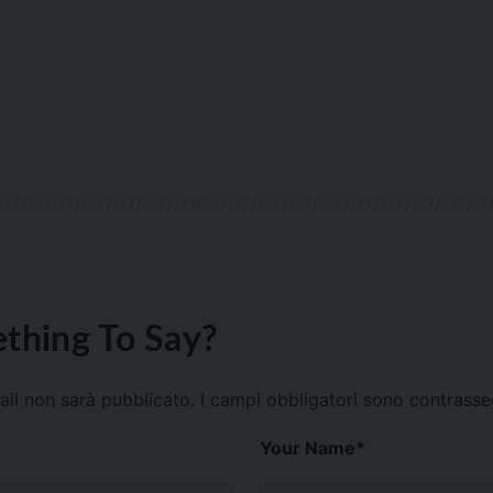
thing To Say?
mail non sarà pubblicato.
I campi obbligatori sono contrass
Your Name
*