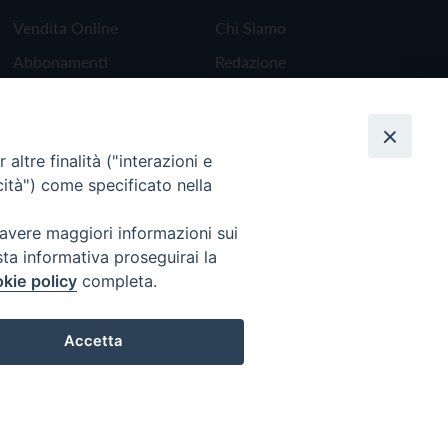
Vendita Online
Chi Siamo
Abbonamenti
Redazione
Scrivici
altre finalità ("interazioni e
cità") come specificato nella
 avere maggiori informazioni sui
sta informativa proseguirai la
kie policy
completa.
Accetta
Preferenze Cookie
Torna all'inizio