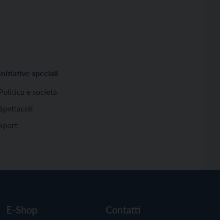
Iniziative speciali
Politica e società
Spettacoli
Sport
E-Shop
Contatti