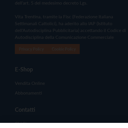
dell'art. 5 del medesimo decreto Lgs.
Vita Trentina, tramite la Fisc (Federazione Italiana
Settimanali Cattolici), ha aderito allo IAP (Istituto
dell'Autodisciplina Pubblicitaria) accettando il Codice di
Autodisciplina della Comunicazione Commerciale
Privacy Policy
Cookie Policy
E-Shop
Vendita Online
Abbonamenti
Contatti
Chi Siamo