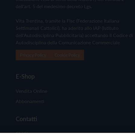
dell'art. 5 del medesimo decreto Lgs.
Vita Trentina, tramite la Fisc (Federazione Italiana
Settimanali Cattolici), ha aderito allo IAP (Istituto
dell'Autodisciplina Pubblicitaria) accettando il Codice di
Autodisciplina della Comunicazione Commerciale
Privacy Policy
Cookie Policy
E-Shop
Vendita Online
Abbonamenti
Contatti
Chi Siamo