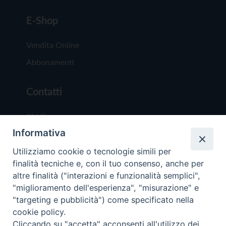
E-Shop
Vendita Online
Abbonamenti
Contatti
Chi Siamo
Informativa
Redazione
Scrivici
Utilizziamo cookie o tecnologie simili per
finalità tecniche e, con il tuo consenso, anche per
altre finalità ("interazioni e funzionalità semplici",
"miglioramento dell'esperienza", "misurazione" e
"targeting e pubblicità") come specificato nella
cookie policy.
Copyright © 2019 - Tutti i diritti riservati - Vit
Cliccando su "accetta" acconsenti all'utilizzo dei