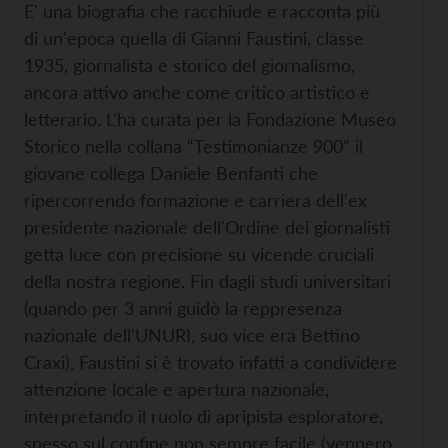
E' una biografia che racchiude e racconta più
di un'epoca quella di Gianni Faustini, classe
1935, giornalista e storico del giornalismo,
ancora attivo anche come critico artistico e
letterario. L'ha curata per la Fondazione Museo
Storico nella collana “Testimonianze 900” il
giovane collega Daniele Benfanti che
ripercorrendo formazione e carriera dell'ex
presidente nazionale dell'Ordine dei giornalisti
getta luce con precisione su vicende cruciali
della nostra regione. Fin dagli studi universitari
(quando per 3 anni guidò la reppresenza
nazionale dell'UNURI, suo vice era Bettino
Craxi), Faustini si è trovato infatti a condividere
attenzione locale e apertura nazionale,
interpretando il ruolo di apripista esploratore,
spesso sul confine non sempre facile (vennero