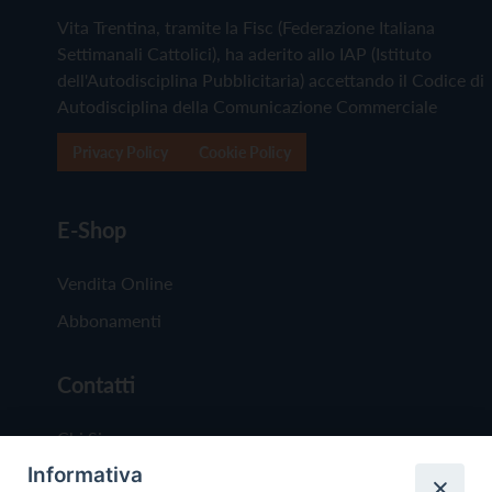
Vita Trentina, tramite la Fisc (Federazione Italiana
Settimanali Cattolici), ha aderito allo IAP (Istituto
dell'Autodisciplina Pubblicitaria) accettando il Codice di
Autodisciplina della Comunicazione Commerciale
Privacy Policy
Cookie Policy
E-Shop
Vendita Online
Abbonamenti
Contatti
Chi Siamo
Informativa
Redazione