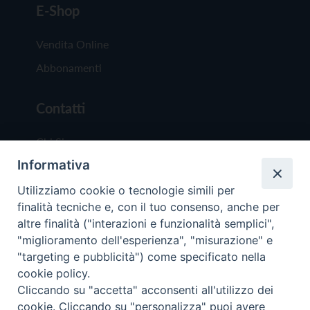
E-Shop
Vendita Online
Abbonamenti
Contatti
Chi Siamo
Informativa
Redazione
Scrivici
Utilizziamo cookie o tecnologie simili per
finalità tecniche e, con il tuo consenso, anche per
altre finalità ("interazioni e funzionalità semplici",
"miglioramento dell'esperienza", "misurazione" e
"targeting e pubblicità") come specificato nella
cookie policy.
Copyright © 2019 - Tutti i diritti riservati - Vit
Cliccando su "accetta" acconsenti all'utilizzo dei
Trentina Editrice
cookie. Cliccando su "personalizza" puoi avere