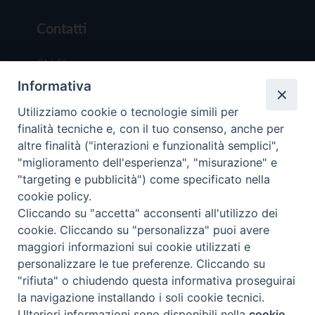
Contatti
Chi Siamo
Informativa
Redazione
Scrivici
Utilizziamo cookie o tecnologie simili per
finalità tecniche e, con il tuo consenso, anche per
altre finalità ("interazioni e funzionalità semplici",
"miglioramento dell'esperienza", "misurazione" e
"targeting e pubblicità") come specificato nella
cookie policy.
Copyright © 2019 - Tutti i diritti riservati - Vit
Cliccando su "accetta" acconsenti all'utilizzo dei
Trentina Editrice
cookie. Cliccando su "personalizza" puoi avere
maggiori informazioni sui cookie utilizzati e
Privacy Policy
personalizzare le tue preferenze. Cliccando su
Torna all'inizi
"rifiuta" o chiudendo questa informativa proseguirai
la navigazione installando i soli cookie tecnici.
Ulteriori informazioni sono disponibili nella
cookie