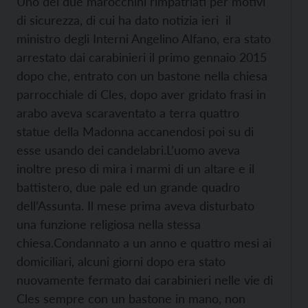
Uno dei due marocchini rimpatriati per motivi
di sicurezza, di cui ha dato notizia ieri il
ministro degli Interni Angelino Alfano, era stato
arrestato dai carabinieri il primo gennaio 2015
dopo che, entrato con un bastone nella chiesa
parrocchiale di Cles, dopo aver gridato frasi in
arabo aveva scaraventato a terra quattro
statue della Madonna accanendosi poi su di
esse usando dei candelabri.
L’uomo aveva
inoltre preso di mira i marmi di un altare e il
battistero, due pale ed un grande quadro
dell’Assunta. Il mese prima aveva disturbato
una funzione religiosa nella stessa
chiesa.
Condannato a un anno e quattro mesi ai
domiciliari, alcuni giorni dopo era stato
nuovamente fermato dai carabinieri nelle vie di
Cles sempre con un bastone in mano, non