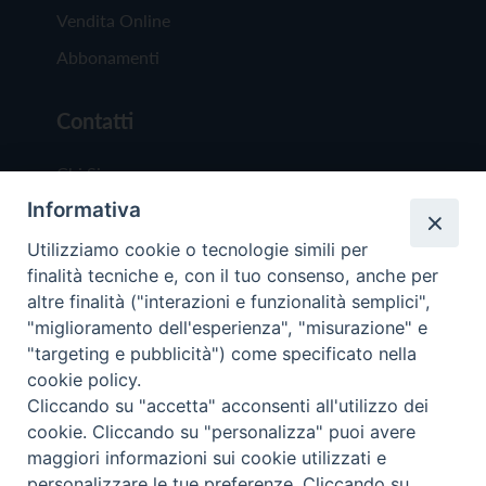
Vendita Online
Abbonamenti
Contatti
Chi Siamo
Informativa
Redazione
Scrivici
Utilizziamo cookie o tecnologie simili per
finalità tecniche e, con il tuo consenso, anche per
altre finalità ("interazioni e funzionalità semplici",
"miglioramento dell'esperienza", "misurazione" e
"targeting e pubblicità") come specificato nella
cookie policy.
Copyright © 2019 - Tutti i diritti riservati - Vit
Cliccando su "accetta" acconsenti all'utilizzo dei
Trentina Editrice
cookie. Cliccando su "personalizza" puoi avere
maggiori informazioni sui cookie utilizzati e
Privacy Policy
personalizzare le tue preferenze. Cliccando su