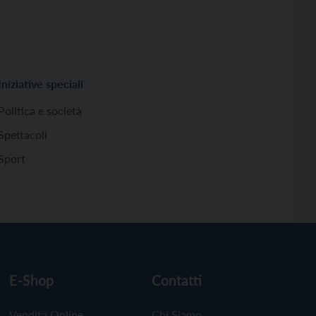
Iniziative speciali
Politica e società
Spettacoli
Sport
E-Shop
Contatti
Vendita Online
Chi Siamo