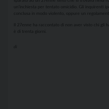
sparato ad un 27enne sinto che si trovava nella 
un’inchiesta per tentato omicidio. Gli inquirenti ipo
conclusa in modo violento, oppure un regolamento
Il 27enne ha raccontato di non aver visto chi gli h
è di trenta giorni.
di