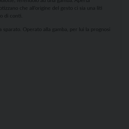
roulotte, ferendolo ad una gamba. Aperta
tizzano che all’origine del gesto ci sia una liti
 di conti.
a sparato. Operato alla gamba, per lui la prognosi