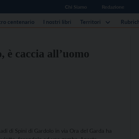
Chi Siamo
Redazione
stro centenario
I nostri libri
Territori
Rubric
, è caccia all’uomo
di di Spini di Gardolo in via Ora del Garda ha