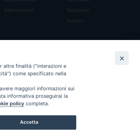
Abbonamenti
Redazione
Scrivici
altre finalità ("interazioni e
cità") come specificato nella
 avere maggiori informazioni sui
sta informativa proseguirai la
kie policy
completa.
Torna all'inizio
Accetta
Preferenze Cookie