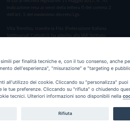
di cui al decreto legislativo 15 maggio 2017, n. 70.
Indicazione resa ai sensi della lettera f) del comma 2
dell'art. 5 del medesimo decreto Lgs.
Vita Trentina, tramite la Fisc (Federazione Italiana
Settimanali Cattolici), ha aderito allo IAP (Istituto
dell'Autodisciplina Pubblicitaria) accettando il Codice di
Autodisciplina della Comunicazione Commerciale
imili per finalità tecniche e, con il tuo consenso, anche per 
Privacy Policy
Cookie Policy
amento dell'esperienza", "misurazione" e "targeting e pubbli
i all'utilizzo dei cookie. Cliccando su "personalizza" puoi
 Trentina Editrice
re le tue preferenze. Cliccando su "rifiuta" o chiudendo que
okie tecnici. Ulteriori informazioni sono disponibili nella
coo
Rifiuta