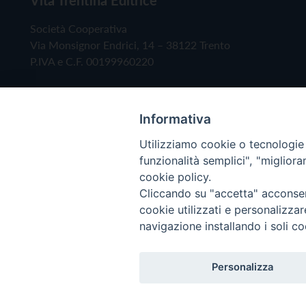
Società Cooperativa
Via Monsignor Endrici, 14 – 38122 Trento
P.IVA e C.F. 00199960220
Informativa
Utilizziamo cookie o tecnologie s
funzionalità semplici", "miglior
cookie policy.
Cliccando su "accetta" acconsent
Copyright © 2019 - Tutti i diritti riservati - Vita
cookie utilizzati e personalizza
navigazione installando i soli co
Privacy Policy
Personalizza