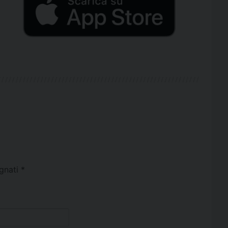
egnati
*