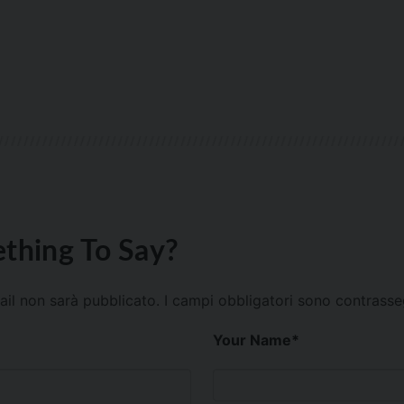
thing To Say?
mail non sarà pubblicato.
I campi obbligatori sono contrass
Your Name
*