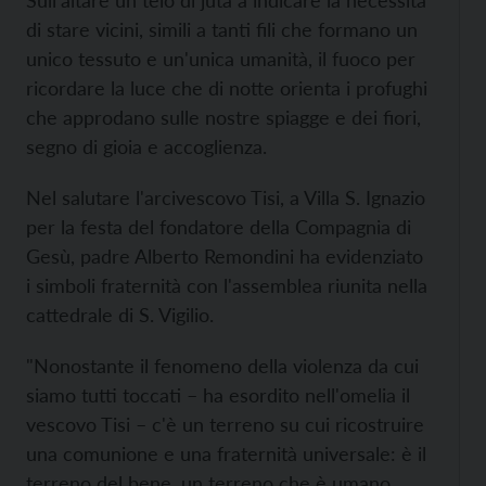
Sull'altare un telo di juta a indicare la necessità
di stare vicini, simili a tanti fili che formano un
unico tessuto e un'unica umanità, il fuoco per
ricordare la luce che di notte orienta i profughi
che approdano sulle nostre spiagge e dei fiori,
segno di gioia e accoglienza.
Nel salutare l'arcivescovo Tisi, a Villa S. Ignazio
per la festa del fondatore della Compagnia di
Gesù, padre Alberto Remondini ha evidenziato
i simboli fraternità con l'assemblea riunita nella
cattedrale di S. Vigilio.
"Nonostante il fenomeno della violenza da cui
siamo tutti toccati – ha esordito nell'omelia il
vescovo Tisi – c'è un terreno su cui ricostruire
una comunione e una fraternità universale: è il
terreno del bene, un terreno che è umano,