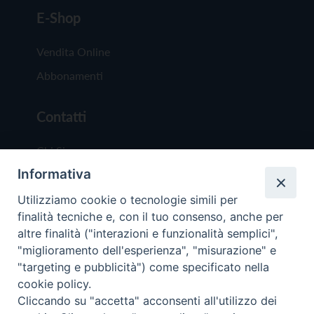
E-Shop
Vendita Online
Abbonamenti
Contatti
Chi Siamo
Informativa
Redazione
Scrivici
Utilizziamo cookie o tecnologie simili per
finalità tecniche e, con il tuo consenso, anche per
altre finalità ("interazioni e funzionalità semplici",
"miglioramento dell'esperienza", "misurazione" e
"targeting e pubblicità") come specificato nella
cookie policy.
Copyright © 2019 - Tutti i diritti riservati - Vit
Cliccando su "accetta" acconsenti all'utilizzo dei
Trentina Editrice