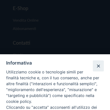
E-Shop
Vendita Online
Abbonamenti
Contatti
Chi Siamo
Informativa
Redazione
Scrivici
Utilizziamo cookie o tecnologie simili per
finalità tecniche e, con il tuo consenso, anche per
altre finalità ("interazioni e funzionalità semplici",
"miglioramento dell'esperienza", "misurazione" e
"targeting e pubblicità") come specificato nella
cookie policy.
Copyright © 2019 - Tutti i diritti riservati - Vit
Cliccando su "accetta" acconsenti all'utilizzo dei
Trentina Editrice