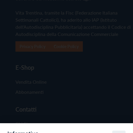
Vita Trentina, tramite la Fisc (Federazione Italiana
Settimanali Cattolici), ha aderito allo IAP (Istituto
dell'Autodisciplina Pubblicitaria) accettando il Codice di
Autodisciplina della Comunicazione Commerciale
Privacy Policy
Cookie Policy
E-Shop
Vendita Online
Abbonamenti
Contatti
Chi Siamo