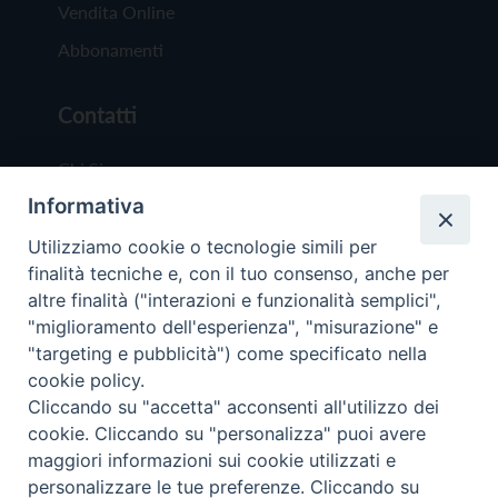
Vendita Online
Abbonamenti
Contatti
Chi Siamo
Informativa
Redazione
Scrivici
Utilizziamo cookie o tecnologie simili per
finalità tecniche e, con il tuo consenso, anche per
altre finalità ("interazioni e funzionalità semplici",
"miglioramento dell'esperienza", "misurazione" e
"targeting e pubblicità") come specificato nella
cookie policy.
Copyright © 2019 - Tutti i diritti riservati - Vit
Cliccando su "accetta" acconsenti all'utilizzo dei
Trentina Editrice
cookie. Cliccando su "personalizza" puoi avere
maggiori informazioni sui cookie utilizzati e
Privacy Policy
personalizzare le tue preferenze. Cliccando su