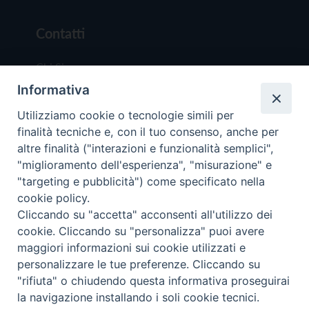
Contatti
Chi Siamo
Informativa
Redazione
Scrivici
Utilizziamo cookie o tecnologie simili per
finalità tecniche e, con il tuo consenso, anche per
altre finalità ("interazioni e funzionalità semplici",
"miglioramento dell'esperienza", "misurazione" e
"targeting e pubblicità") come specificato nella
cookie policy.
Copyright © 2019 - Tutti i diritti riservati - Vit
Cliccando su "accetta" acconsenti all'utilizzo dei
Trentina Editrice
cookie. Cliccando su "personalizza" puoi avere
maggiori informazioni sui cookie utilizzati e
Privacy Policy
personalizzare le tue preferenze. Cliccando su
Torna all'inizi
"rifiuta" o chiudendo questa informativa proseguirai
la navigazione installando i soli cookie tecnici.