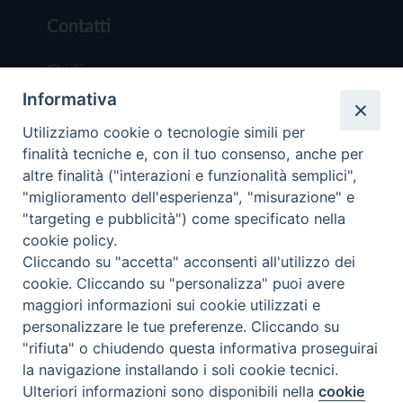
Contatti
Chi Siamo
Informativa
Redazione
Scrivici
Utilizziamo cookie o tecnologie simili per
finalità tecniche e, con il tuo consenso, anche per
altre finalità ("interazioni e funzionalità semplici",
"miglioramento dell'esperienza", "misurazione" e
"targeting e pubblicità") come specificato nella
cookie policy.
Copyright © 2019 - Tutti i diritti riservati - Vit
Cliccando su "accetta" acconsenti all'utilizzo dei
Trentina Editrice
cookie. Cliccando su "personalizza" puoi avere
maggiori informazioni sui cookie utilizzati e
Privacy Policy
personalizzare le tue preferenze. Cliccando su
Torna all'inizi
"rifiuta" o chiudendo questa informativa proseguirai
la navigazione installando i soli cookie tecnici.
Ulteriori informazioni sono disponibili nella
cookie
Preferenze Cookie