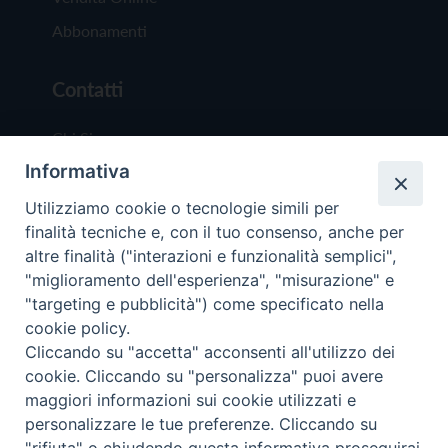
Abbonamenti
Contatti
Chi Siamo
Informativa
Redazione
Scrivici
Utilizziamo cookie o tecnologie simili per
finalità tecniche e, con il tuo consenso, anche per
altre finalità ("interazioni e funzionalità semplici",
"miglioramento dell'esperienza", "misurazione" e
"targeting e pubblicità") come specificato nella
cookie policy.
Copyright © 2019 - Tutti i diritti riservati - Vit
Cliccando su "accetta" acconsenti all'utilizzo dei
Trentina Editrice
cookie. Cliccando su "personalizza" puoi avere
maggiori informazioni sui cookie utilizzati e
Privacy Policy
personalizzare le tue preferenze. Cliccando su
Torna all'inizi