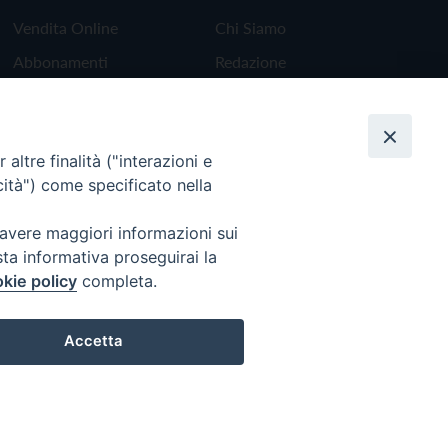
Vendita Online
Chi Siamo
Abbonamenti
Redazione
Scrivici
altre finalità ("interazioni e
cità") come specificato nella
 avere maggiori informazioni sui
sta informativa proseguirai la
kie policy
completa.
Accetta
Preferenze Cookie
Torna all'inizio