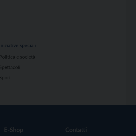
Iniziative speciali
Politica e società
Spettacoli
Sport
E-Shop
Contatti