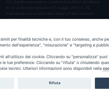
Vita Trentina percepisce i contributi pubblici all'editoria
di cui al decreto legislativo 15 maggio 2017, n. 70.
Indicazione resa ai sensi della lettera f) del comma 2
dell'art. 5 del medesimo decreto Lgs.
Vita Trentina, tramite la Fisc (Federazione Italiana
Settimanali Cattolici), ha aderito allo IAP (Istituto
imili per finalità tecniche e, con il tuo consenso, anche per 
dell'Autodisciplina Pubblicitaria) accettando il Codice di
amento dell'esperienza", "misurazione" e "targeting e pubbli
Autodisciplina della Comunicazione Commerciale
i all'utilizzo dei cookie. Cliccando su "personalizza" puoi
Privacy Policy
Cookie Policy
re le tue preferenze. Cliccando su "rifiuta" o chiudendo que
okie tecnici. Ulteriori informazioni sono disponibili nella
coo
 Trentina Editrice
Rifiuta