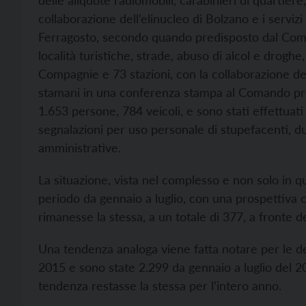
delle aliquote radiomobili, carabinieri di quartiere, 
collaborazione dell’elinucleo di Bolzano e i servizi 
Ferragosto, secondo quando predisposto dal Coman
località turistiche, strade, abuso di alcol e droghe, 
Compagnie e 73 stazioni, con la collaborazione de
stamani in una conferenza stampa al Comando pro
1.653 persone, 784 veicoli, e sono stati effettuati
segnalazioni per uso personale di stupefacenti, d
amministrative.
La situazione, vista nel complesso e non solo in qu
periodo da gennaio a luglio, con una prospettiva 
rimanesse la stessa, a un totale di 377, a fronte 
Una tendenza analoga viene fatta notare per le d
2015 e sono state 2.299 da gennaio a luglio del 20
tendenza restasse la stessa per l’intero anno.