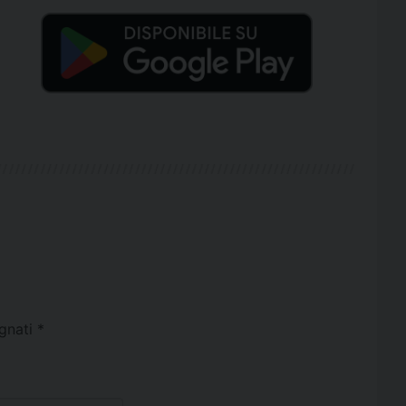
egnati
*