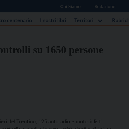
Chi Siamo
Redazione
stro centenario
I nostri libri
Territori
Rubric
ontrolli su 1650 persone
ieri del Trentino, 125 autoradio e motociclisti