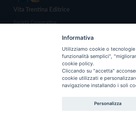
Vita Trentina Editrice
Società Cooperativa
Via Monsignor Endrici, 14 – 38122 Trento
P.IVA e C.F. 00199960220
Informativa
Utilizziamo cookie o tecnologie s
funzionalità semplici", "miglior
cookie policy.
Cliccando su "accetta" acconsent
cookie utilizzati e personalizza
navigazione installando i soli co
Copyright © 2019 - Tutti i diritti riservati - Vita
Personalizza
Privacy Policy