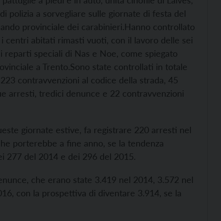
pattuglie a piedi e in auto, unità cinofile di Laives,
di polizia a sorvegliare sulle giornate di festa del
do provinciale dei carabinieri.
Hanno controllato
i centri abitati rimasti vuoti, con il lavoro delle sei
i reparti speciali di Nas e Noe, come spiegato
vinciale a Trento.
Sono state controllati in totale
 223 contravvenzioni al codice della strada, 45
ue arresti, tredici denunce e 22 contravvenzioni
este giornate estive, fa registrare 220 arresti nel
che porterebbe a fine anno, se la tendenza
dei 277 del 2014 e dei 296 del 2015.
enunce, che erano state 3.419 nel 2014, 3.572 nel
16, con la prospettiva di diventare 3.914, se la