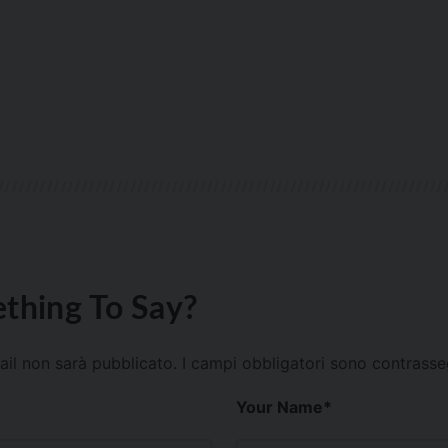
thing To Say?
mail non sarà pubblicato.
I campi obbligatori sono contrass
Your Name
*