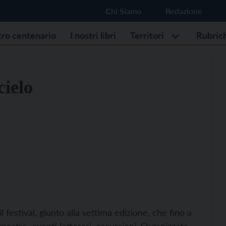
Chi Siamo
Redazione
stro centenario
I nostri libri
Territori
Rubric
cielo
 il festival, giunto alla settima edizione, che fino a