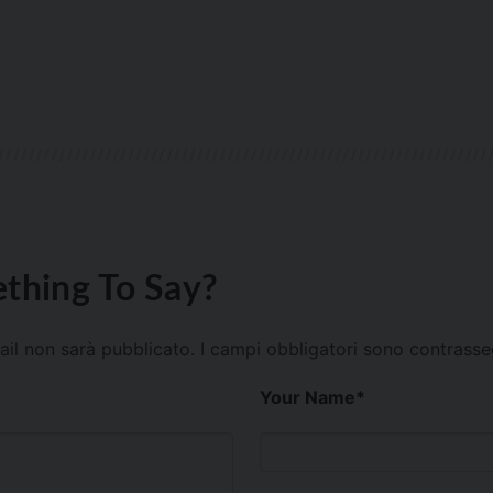
thing To Say?
mail non sarà pubblicato.
I campi obbligatori sono contrass
Your Name
*