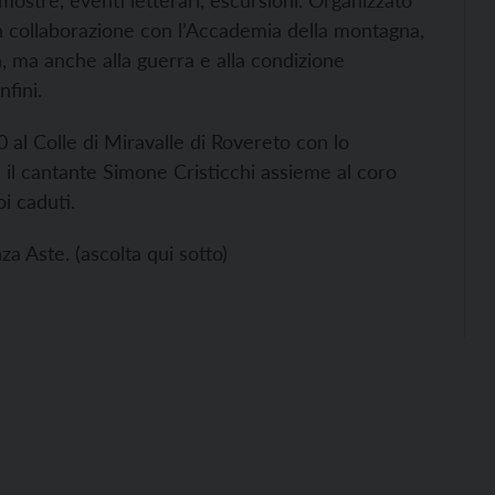
ostre, eventi letterari, escursioni. Organizzato
, in collaborazione con l’Accademia della montagna,
, ma anche alla guerra e alla condizione
nfini.
0 al Colle di Miravalle di Rovereto con lo
 il cantante Simone Cristicchi assieme al coro
oi caduti.
za Aste. (ascolta qui sotto)