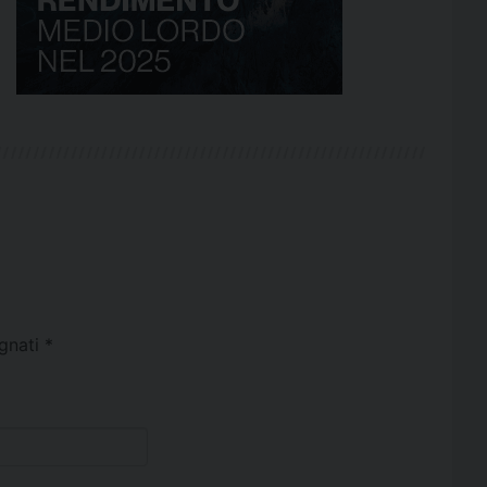
egnati
*