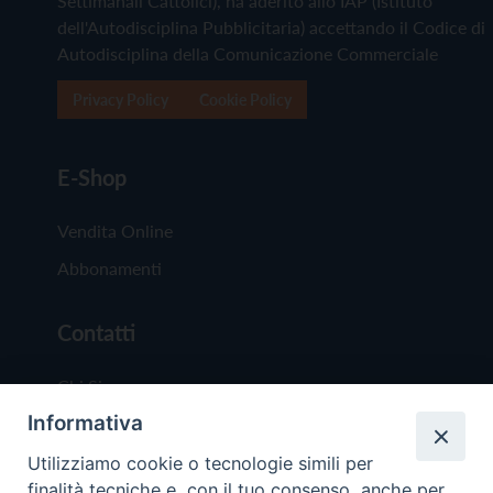
Settimanali Cattolici), ha aderito allo IAP (Istituto
dell'Autodisciplina Pubblicitaria) accettando il Codice di
Autodisciplina della Comunicazione Commerciale
Privacy Policy
Cookie Policy
E-Shop
Vendita Online
Abbonamenti
Contatti
Chi Siamo
Informativa
Redazione
Scrivici
Utilizziamo cookie o tecnologie simili per
finalità tecniche e, con il tuo consenso, anche per