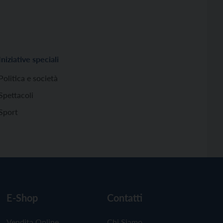
Iniziative speciali
Politica e società
Spettacoli
Sport
E-Shop
Contatti
Vendita Online
Chi Siamo