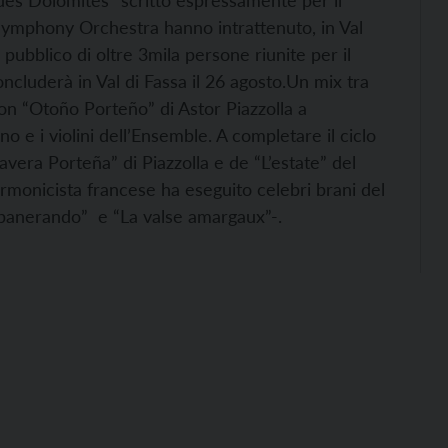
 des Dolomites” scritto espressamente per il
le Symphony Orchestra hanno intrattenuto, in Val
bblico di oltre 3mila persone riunite per il
cluderà in Val di Fassa il 26 agosto.
Un mix tra
con “Otoño Porteño” di Astor Piazzolla a
no e i violini dell’Ensemble. A completare il ciclo
imavera Porteña” di Piazzolla e de “L’estate” del
armonicista francese ha eseguito celebri brani del
Habanerando” e “La valse amargaux”-.