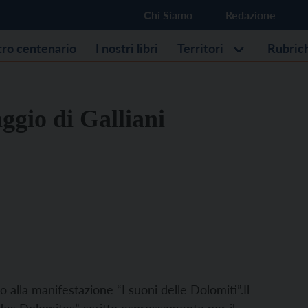
Chi Siamo
Redazione
stro centenario
I nostri libri
Territori
Rubric
ggio di Galliani
o alla manifestazione “I suoni delle Dolomiti”.
Il