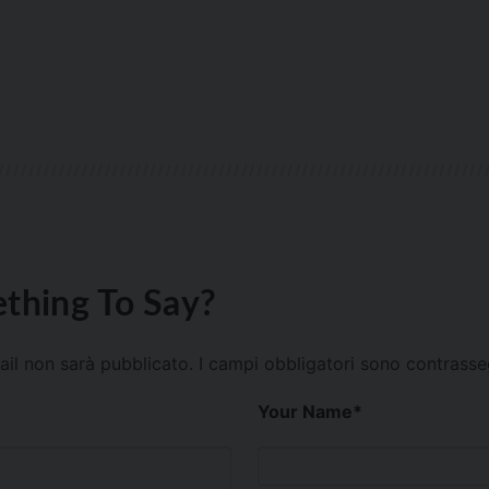
thing To Say?
mail non sarà pubblicato.
I campi obbligatori sono contrass
Your Name
*