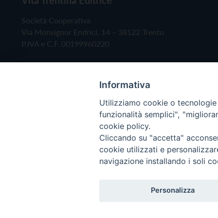
Società Cooperativa
Via Monsignor Endrici, 14 – 38122 Trento
P.IVA e C.F. 00199960220
Informativa
Utilizziamo cookie o tecnologie s
funzionalità semplici", "miglior
cookie policy.
Cliccando su "accetta" acconsent
Copyright © 2019 - Tutti i diritti riservati - Vita
cookie utilizzati e personalizza
navigazione installando i soli co
Privacy Policy
Personalizza