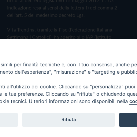
di cui al decreto legislativo 15 maggio 2017, n. 70.
Indicazione resa ai sensi della lettera f) del comma 2
dell'art. 5 del medesimo decreto Lgs.
Vita Trentina, tramite la Fisc (Federazione Italiana
Settimanali Cattolici), ha aderito allo IAP (Istituto
dell'Autodisciplina Pubblicitaria) accettando il Codice di
Autodisciplina della Comunicazione Commerciale
imili per finalità tecniche e, con il tuo consenso, anche per 
Privacy Policy
Cookie Policy
amento dell'esperienza", "misurazione" e "targeting e pubbli
i all'utilizzo dei cookie. Cliccando su "personalizza" puoi
 Trentina Editrice
re le tue preferenze. Cliccando su "rifiuta" o chiudendo que
okie tecnici. Ulteriori informazioni sono disponibili nella
coo
Rifiuta