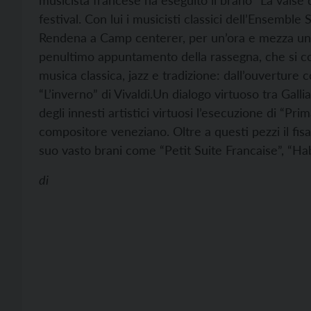
musicista francese ha eseguito il brano “La valse
festival. Con lui i musicisti classici dell’Ensemb
Rendena a Camp centerer, per un’ora e mezza un pu
penultimo appuntamento della rassegna, che si con
musica classica, jazz e tradizione: dall’ouverture 
“L’inverno” di Vivaldi.
Un dialogo virtuoso tra Gallia
degli innesti artistici virtuosi l’esecuzione di “Pr
compositore veneziano. Oltre a questi pezzi il fis
suo vasto brani come “Petit Suite Francaise”, “
di