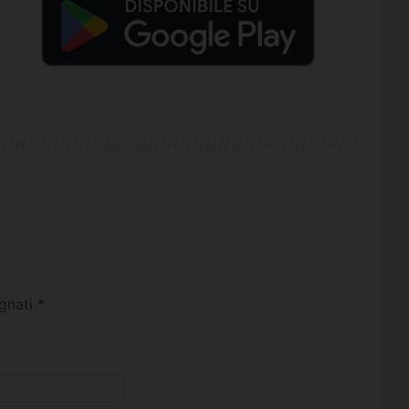
egnati
*