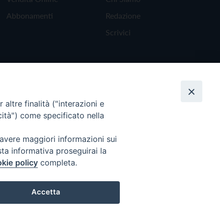
Abbonamenti
Redazione
Scrivici
altre finalità ("interazioni e
cità") come specificato nella
 avere maggiori informazioni sui
sta informativa proseguirai la
kie policy
completa.
Torna all'inizio
Accetta
Preferenze Cookie