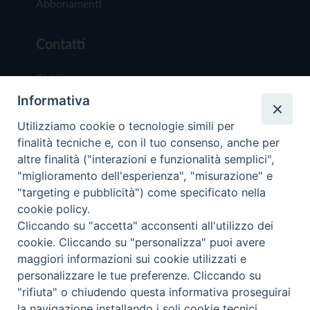
Abbonamenti
Contatti
Chi Siamo
Informativa
Redazione
Scrivici
Utilizziamo cookie o tecnologie simili per
finalità tecniche e, con il tuo consenso, anche per
altre finalità ("interazioni e funzionalità semplici",
"miglioramento dell'esperienza", "misurazione" e
"targeting e pubblicità") come specificato nella
cookie policy.
Copyright © 2019 - Tutti i diritti riservati - Vit
Cliccando su "accetta" acconsenti all'utilizzo dei
Trentina Editrice
cookie. Cliccando su "personalizza" puoi avere
maggiori informazioni sui cookie utilizzati e
Privacy Policy
personalizzare le tue preferenze. Cliccando su
Torna all'inizi
"rifiuta" o chiudendo questa informativa proseguirai
la navigazione installando i soli cookie tecnici.