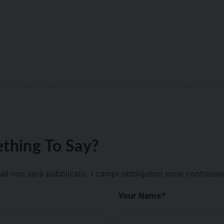
thing To Say?
mail non sarà pubblicato.
I campi obbligatori sono contrass
Your Name
*