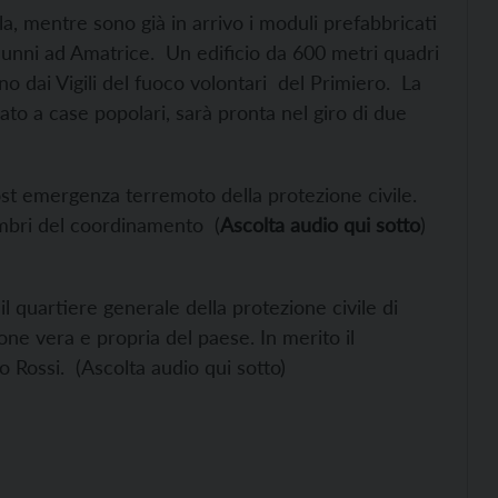
ola, mentre sono già in arrivo i moduli prefabbricati
alunni ad Amatrice. Un edificio da 600 metri quadri
gno dai Vigili del fuoco volontari del Primiero. La
nato a case popolari, sarà pronta nel giro di due
ost emergenza terremoto della protezione civile.
embri del coordinamento (
Ascolta audio qui sotto
)
l quartiere generale della protezione civile di
ne vera e propria del paese. In merito il
o Rossi. (Ascolta audio qui sotto)