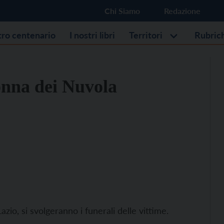
Chi Siamo
Redazione
stro centenario
I nostri libri
Territori
Rubric
onna dei Nuvola
azio, si svolgeranno i funerali delle vittime.