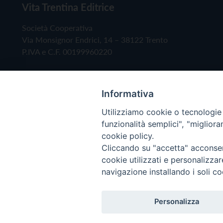
Vita Trentina Editrice
Società Cooperativa
Via Monsignor Endrici, 14 – 38122 Trento
P.IVA e C.F. 00199960220
Informativa
Utilizziamo cookie o tecnologie s
funzionalità semplici", "miglior
cookie policy.
Cliccando su "accetta" acconsent
Copyright © 2019 - Tutti i diritti riservati - Vita
cookie utilizzati e personalizza
navigazione installando i soli co
Privacy Policy
Personalizza