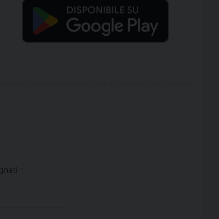
egnati
*