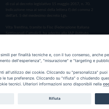
di cui al decreto legislativo 15 maggio 2017, n. 70.
Indicazione resa ai sensi della lettera f) del comma 2
dell'art. 5 del medesimo decreto Lgs.
Vita Trentina, tramite la Fisc (Federazione Italiana
Settimanali Cattolici), ha aderito allo IAP (Istituto
dell'Autodisciplina Pubblicitaria) accettando il Codice di
Autodisciplina della Comunicazione Commerciale
imili per finalità tecniche e, con il tuo consenso, anche per 
Privacy Policy
Cookie Policy
amento dell'esperienza", "misurazione" e "targeting e pubbli
i all'utilizzo dei cookie. Cliccando su "personalizza" puoi
 Trentina Editrice
re le tue preferenze. Cliccando su "rifiuta" o chiudendo que
okie tecnici. Ulteriori informazioni sono disponibili nella
coo
Rifiuta