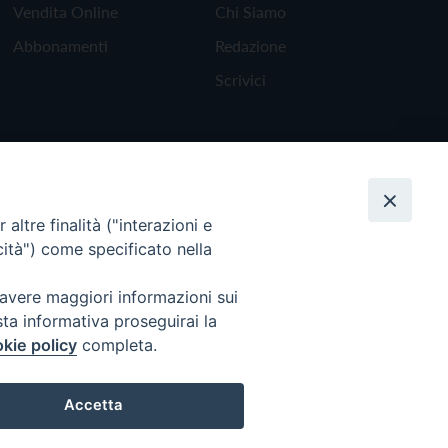
Vendita Online
Chi Siamo
Abbonamenti
Redazione
Scrivici
altre finalità ("interazioni e
cità") come specificato nella
 avere maggiori informazioni sui
sta informativa proseguirai la
kie policy
completa.
Torna all'inizio
Accetta