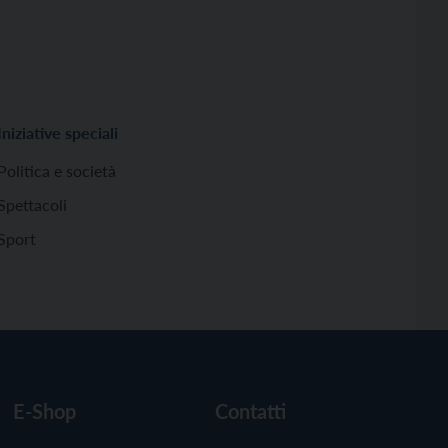
Iniziative speciali
Politica e società
Spettacoli
Sport
E-Shop
Contatti