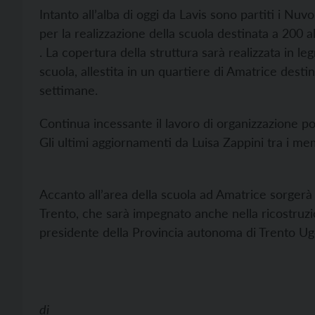
Intanto all’alba di oggi da Lavis sono partiti i Nuv
per la realizzazione della scuola destinata a 200 
. La copertura della struttura sarà realizzata in le
scuola, allestita in un quartiere di Amatrice desti
settimane.
Continua incessante il lavoro di organizzazione p
Gli ultimi aggiornamenti da Luisa Zappini tra i m
Accanto all’area della scuola ad Amatrice sorgerà i
Trento, che sarà impegnato anche nella ricostruzio
presidente della Provincia autonoma di Trento Ug
di