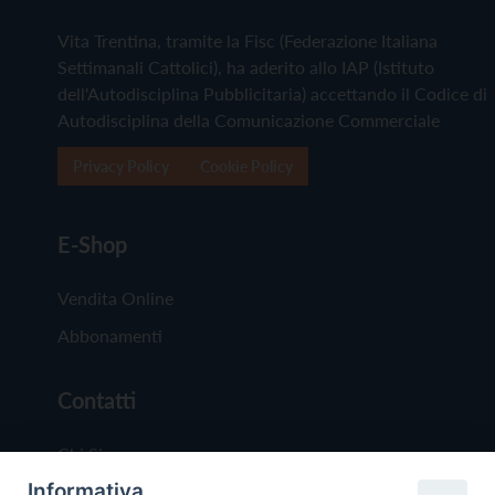
Vita Trentina, tramite la Fisc (Federazione Italiana
Settimanali Cattolici), ha aderito allo IAP (Istituto
dell'Autodisciplina Pubblicitaria) accettando il Codice di
Autodisciplina della Comunicazione Commerciale
Privacy Policy
Cookie Policy
E-Shop
Vendita Online
Abbonamenti
Contatti
Chi Siamo
Informativa
Redazione