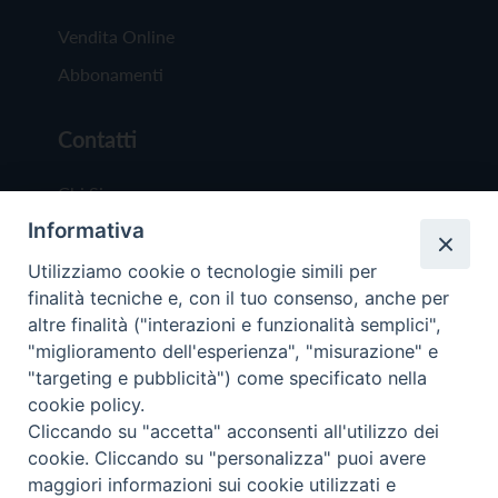
Vendita Online
Abbonamenti
Contatti
Chi Siamo
Informativa
Redazione
Scrivici
Utilizziamo cookie o tecnologie simili per
finalità tecniche e, con il tuo consenso, anche per
altre finalità ("interazioni e funzionalità semplici",
"miglioramento dell'esperienza", "misurazione" e
"targeting e pubblicità") come specificato nella
cookie policy.
Copyright © 2019 - Tutti i diritti riservati - Vit
Cliccando su "accetta" acconsenti all'utilizzo dei
Trentina Editrice
cookie. Cliccando su "personalizza" puoi avere
maggiori informazioni sui cookie utilizzati e
Privacy Policy