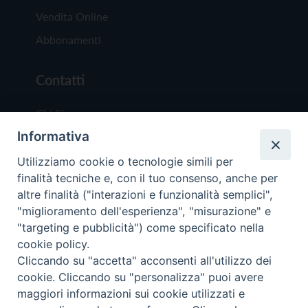
Vendita Online
Abbonamenti
Contatti
Chi Siamo
Informativa
Redazione
Scrivici
Utilizziamo cookie o tecnologie simili per
finalità tecniche e, con il tuo consenso, anche per
altre finalità ("interazioni e funzionalità semplici",
"miglioramento dell'esperienza", "misurazione" e
"targeting e pubblicità") come specificato nella
cookie policy.
Copyright © 2019 - Tutti i diritti riservati - Vit
Cliccando su "accetta" acconsenti all'utilizzo dei
Trentina Editrice
cookie. Cliccando su "personalizza" puoi avere
maggiori informazioni sui cookie utilizzati e
Privacy Policy