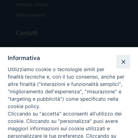
Vendita Online
Abbonamenti
Contatti
Chi Siamo
Informativa
Redazione
Scrivici
Utilizziamo cookie o tecnologie simili per
finalità tecniche e, con il tuo consenso, anche per
altre finalità ("interazioni e funzionalità semplici",
"miglioramento dell'esperienza", "misurazione" e
"targeting e pubblicità") come specificato nella
cookie policy.
Copyright © 2019 - Tutti i diritti riservati - Vit
Cliccando su "accetta" acconsenti all'utilizzo dei
Trentina Editrice
cookie. Cliccando su "personalizza" puoi avere
maggiori informazioni sui cookie utilizzati e
Privacy Policy
personalizzare le tue preferenze. Cliccando su