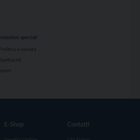
Iniziative speciali
Politica e società
Spettacoli
Sport
E-Shop
Contatti
Vendita Online
Chi Siamo