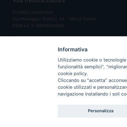
Società Cooperativa
Via Monsignor Endrici, 14 – 38122 Trento
P.IVA e C.F. 00199960220
Informativa
Utilizziamo cookie o tecnologie s
funzionalità semplici", "miglior
cookie policy.
Cliccando su "accetta" acconsent
Copyright © 2019 - Tutti i diritti riservati - Vita
cookie utilizzati e personalizza
navigazione installando i soli co
Privacy Policy
Personalizza