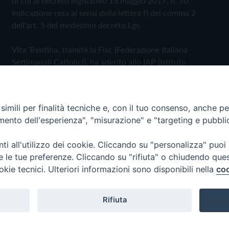
di cui al decreto legislativo 15 maggio 2017, n. 70.
Indicazione resa ai sensi della lettera f) del comma 2
dell'art. 5 del medesimo decreto Lgs.
Vita Trentina, tramite la Fisc (Federazione Italiana
Settimanali Cattolici), ha aderito allo IAP (Istituto
dell'Autodisciplina Pubblicitaria) accettando il Codice di
Autodisciplina della Comunicazione Commerciale
imili per finalità tecniche e, con il tuo consenso, anche per 
Privacy Policy
Cookie Policy
amento dell'esperienza", "misurazione" e "targeting e pubbli
i all'utilizzo dei cookie. Cliccando su "personalizza" puoi
 Trentina Editrice
re le tue preferenze. Cliccando su "rifiuta" o chiudendo que
okie tecnici. Ulteriori informazioni sono disponibili nella
coo
Rifiuta