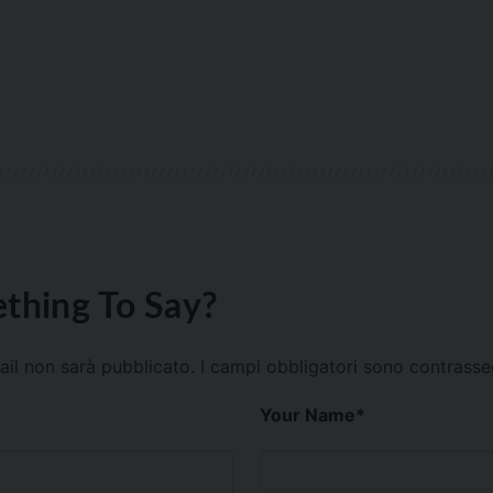
thing To Say?
mail non sarà pubblicato.
I campi obbligatori sono contrass
Your Name
*