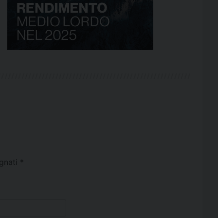
egnati
*