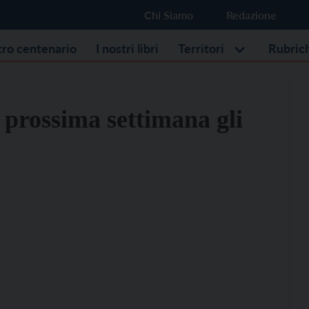
Chi Siamo
Redazione
stro centenario
I nostri libri
Territori
Rubric
 prossima settimana gli