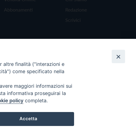
Abbonamenti
Redazione
Scrivici
altre finalità ("interazioni e
cità") come specificato nella
 avere maggiori informazioni sui
sta informativa proseguirai la
kie policy
completa.
Torna all'inizio
Accetta
Preferenze Cookie