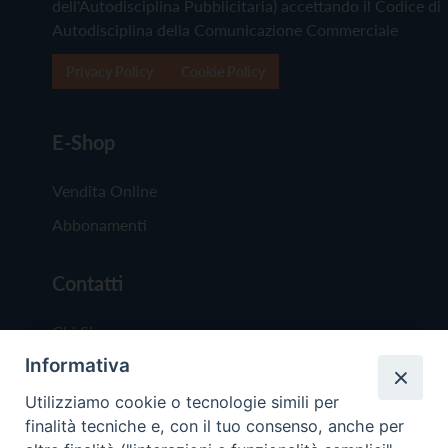
dell'Autodisciplina Pubblicitaria) accettando il Codice di
Autodisciplina della Comunicazione Commerciale
Privacy Policy
Cookie Policy
E-Shop
Vendita Online
Abbonamenti
Contatti
Chi Siamo
Informativa
Redazione
Scrivici
Utilizziamo cookie o tecnologie simili per
finalità tecniche e, con il tuo consenso, anche per